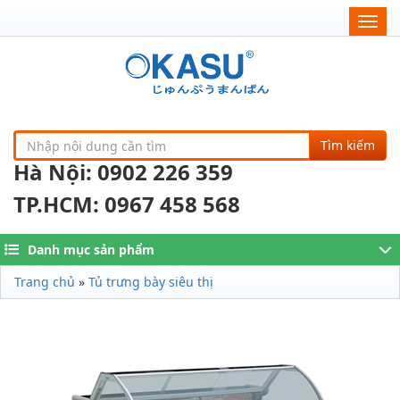
Togg
navig
Tìm kiếm
Hà Nội: 0902 226 359
TP.HCM: 0967 458 568
Danh mục sản phẩm
Trang chủ
»
Tủ trưng bày siêu thị