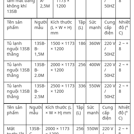
làm mát bằng
A-
1173 ×
/
8
không khí
2,5M
1200
50HZ
13SB
Tên sản
Người
Kích thước
Tập
Sức
Cung
Nhiệt
phẩm
mẫu
(L × W × H)
(L)
mạnh
cấp
độ (°
mm
điện
C)
Tủ lạnh
13SB-
1500 × 1173
186
360W
220 V
2 ~ +
nguội 13SB
B-
× 1200
/
8
thẳng
1,5M
50HZ
Tủ lạnh
13SB-
2000 × 1173
256
400W
220 V
2 ~ +
nguội 13SB
B-
× 1200
/
8
thẳng
2.0M
50HZ
Tủ lạnh
13SB-
2500 × 1173
336
550W
220 V
2 ~ +
nguội 13SB
B-
× 1200
/
8
thẳng
2.5M
50HZ
Tên sản
Người
Kích thước (L
Tập
Sức
Cung
Nhiệt
phẩm
mẫu
× W × H) mm
(L)
mạnh
cấp
độ (°
điện
C)
Mặt
13SB-
2000 × 1173
256
550W
220 V
2 ~ +
trước lật
C-
× 1200
/
8