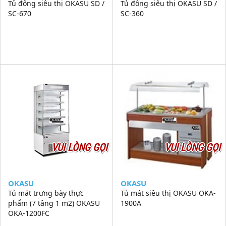
Tủ đông siêu thị OKASU SD /
Tủ đông siêu thị OKASU SD /
SC-670
SC-360
VUI LÒNG GỌI
VUI LÒNG GỌI
OKASU
OKASU
Tủ mát trưng bày thực
Tủ mát siêu thị OKASU OKA-
phẩm (7 tầng 1 m2) OKASU
1900A
OKA-1200FC