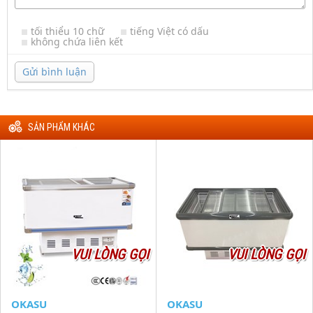
tối thiểu 10 chữ
tiếng Việt có dấu
không chứa liên kết
Gửi bình luận
SẢN PHẨM KHÁC
VUI LÒNG GỌI
VUI LÒNG GỌI
OKASU
OKASU