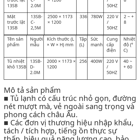
13SB
2.0M
50HZ
Mặt
13SB-
2500 × 1173
336
780W
220 V
2 ~ +
trước lật
C-
× 1200
/
8
13SB
2,5M
50HZ
Tên sản
Người
Kích thước (L
Tập
Sức
Cung
Nhiệt
phẩm
mẫu
× W × H) mm
(L)
mạnh
cấp
độ (°
điện
C)
Tủ nhiệt
13SB-
2000 × 1173 ×
256
400W
220 V
40 ~
khô 13SB
D-
1200
/
+ 60
2.0M
50HZ
Mô tả sản phẩm
■ Tủ lạnh có cấu trúc nhỏ gọn, đường
nét mượt mà, vẻ ngoài sang trọng và
phong cách châu Âu.
■ Các đơn vị thương hiệu nhập khẩu,
tách / tích hợp, tiếng ồn thực sự
thấp, hiệu quả năng lượng cao, bảo