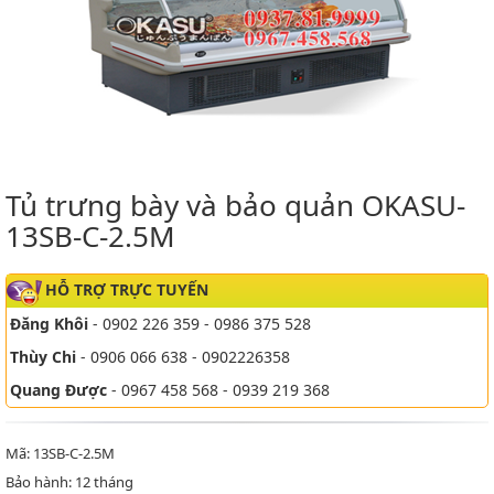
Tủ trưng bày và bảo quản OKASU-
13SB-C-2.5M
HỖ TRỢ TRỰC TUYẾN
Đăng Khôi
- 0902 226 359 - 0986 375 528
Thùy Chi
- 0906 066 638 - 0902226358
Quang Được
- 0967 458 568 - 0939 219 368
Mã: 13SB-C-2.5M
Bảo hành: 12 tháng