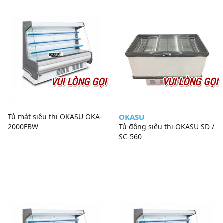
VUI LÒNG GỌI
VUI LÒNG GỌI
Tủ mát siêu thị OKASU OKA-
OKASU
2000FBW
Tủ đông siêu thị OKASU SD /
SC-560