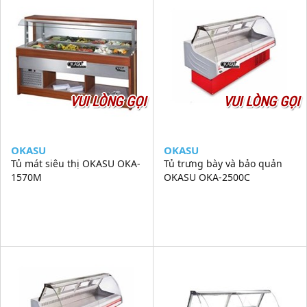
VUI LÒNG GỌI
VUI LÒNG GỌI
OKASU
OKASU
Tủ mát siêu thị OKASU OKA-
Tủ trưng bày và bảo quản
1570M
OKASU OKA-2500C