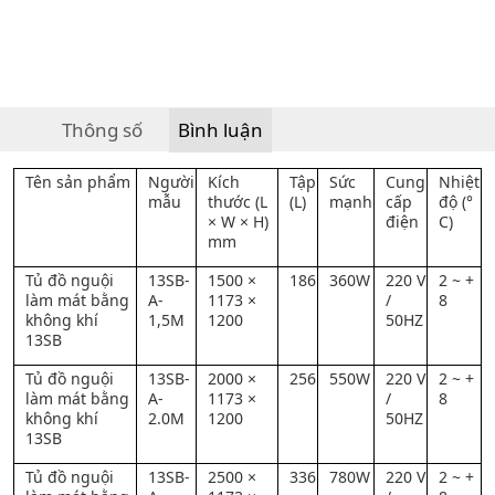
Thông số
Bình luận
Tên sản phẩm
Người
Kích
Tập
Sức
Cung
Nhiệt
mẫu
thước (L
(L)
mạnh
cấp
độ (°
× W × H)
điện
C)
mm
Tủ đồ nguội
13SB-
1500 ×
186
360W
220 V
2 ~ +
làm mát bằng
A-
1173 ×
/
8
không khí
1,5M
1200
50HZ
13SB
Tủ đồ nguội
13SB-
2000 ×
256
550W
220 V
2 ~ +
làm mát bằng
A-
1173 ×
/
8
không khí
2.0M
1200
50HZ
13SB
Tủ đồ nguội
13SB-
2500 ×
336
780W
220 V
2 ~ +