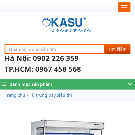
Togg
navig
Tìm kiếm
Hà Nội: 0902 226 359
TP.HCM: 0967 458 568
Danh mục sản phẩm
Trang chủ
»
Tủ trưng bày siêu thị