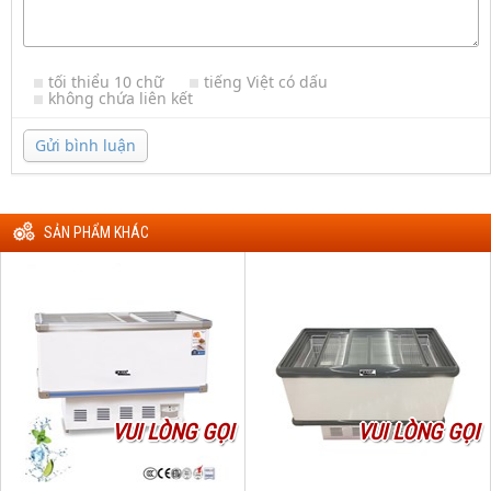
tối thiểu 10 chữ
tiếng Việt có dấu
không chứa liên kết
Gửi bình luận
SẢN PHẨM KHÁC
VUI LÒNG GỌI
VUI LÒNG GỌI