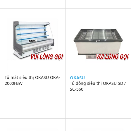
VUI LÒNG GỌI
VUI LÒNG GỌI
Tủ mát siêu thị OKASU OKA-
OKASU
2000FBW
Tủ đông siêu thị OKASU SD /
SC-560