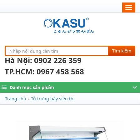
Togg
navig
Tìm kiếm
Hà Nội: 0902 226 359
TP.HCM: 0967 458 568
Danh mục sản phẩm
Trang chủ
»
Tủ trưng bày siêu thị