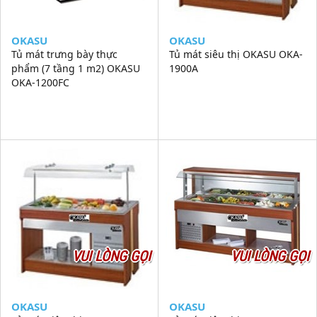
OKASU
OKASU
Tủ mát trưng bày thực
Tủ mát siêu thị OKASU OKA-
phẩm (7 tầng 1 m2) OKASU
1900A
OKA-1200FC
VUI LÒNG GỌI
VUI LÒNG GỌI
OKASU
OKASU