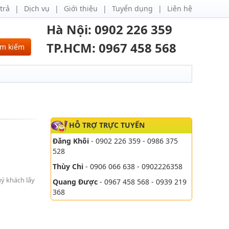
trả
Dịch vụ
Giới thiệu
Tuyển dụng
Liên hệ
Hà Nội: 0902 226 359
TP.HCM: 0967 458 568
ìm kiếm
HỖ TRỢ TRỰC TUYẾN
Đăng Khôi
- 0902 226 359 - 0986 375
528
Thùy Chi
- 0906 066 638 - 0902226358
uý khách lấy
Quang Được
- 0967 458 568 - 0939 219
368