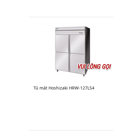
VUI LÒNG GỌI
Tủ mát Hoshizaki HRW-127LS4