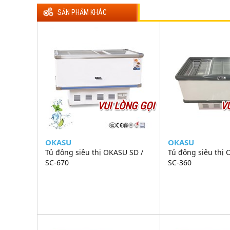
SẢN PHẨM KHÁC
VUI LÒNG GỌI
V
OKASU
OKASU
Tủ đông siêu thị OKASU SD /
Tủ đông siêu thị 
SC-670
SC-360