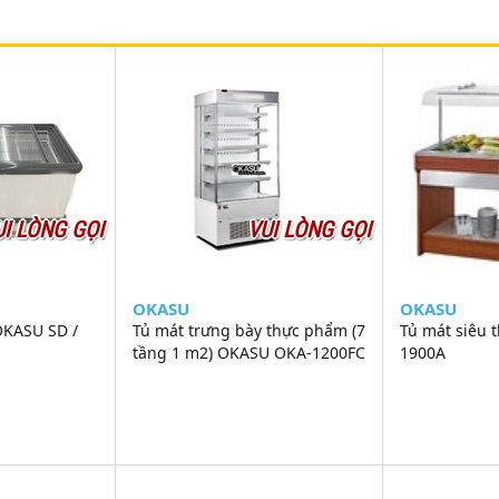
UI LÒNG GỌI
VUI LÒNG GỌI
OKASU
OKASU
OKASU SD /
Tủ mát trưng bày thực phẩm (7
Tủ mát siêu 
tầng 1 m2) OKASU OKA-1200FC
1900A