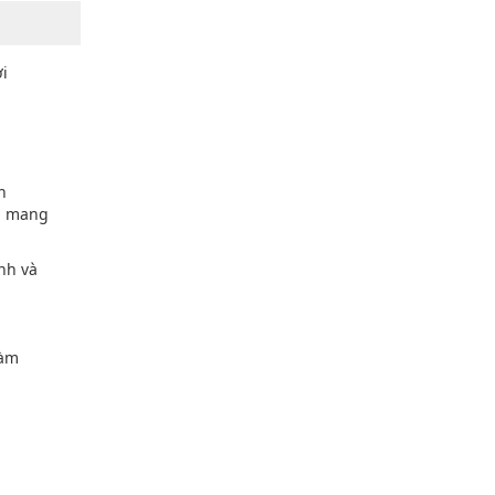
ơi
h
g, mang
nh và
làm