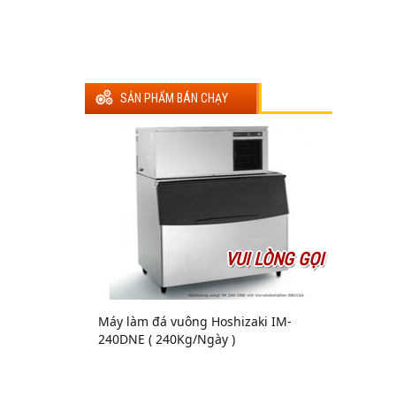
SẢN PHẨM BÁN CHẠY
VUI LÒNG GỌI
Máy làm đá vuông Hoshizaki IM-
240DNE ( 240Kg/Ngày )