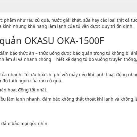
hẩm như rau củ quả, nước giải khát, sữa hay các loại thịt cá tư
a kính nhưng khả năng làm lạnh của tủ vẫn được duy trì ổn định.
 quản OKASU OKA-1500F
, đảm bảo thức ăn – thức uống được bảo quản trong tủ không bị ản
nh êm ái và nhanh chóng. Thiết kế dạng tủ bo vuông truyền thốn
tỏa nhanh. Tối ưu hóa chi phí với máy nén khí lạnh hoạt động nha
n độ tươi ngon của rau củ quả.
nén hoạt động tốt nhất.
ều làm lạnh nhanh, đảm bảo không thất thoát khí lạnh và không 
t đảm bảo mọi góc nhìn