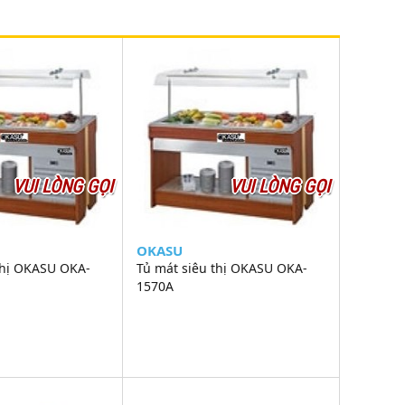
VUI LÒNG GỌI
VUI LÒNG GỌI
OKASU
thị OKASU OKA-
Tủ mát siêu thị OKASU OKA-
1570A