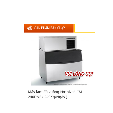
SẢN PHẨM BÁN CHẠY
VUI LÒNG GỌI
Máy làm đá vuông Hoshizaki IM-
240DNE ( 240Kg/Ngày )