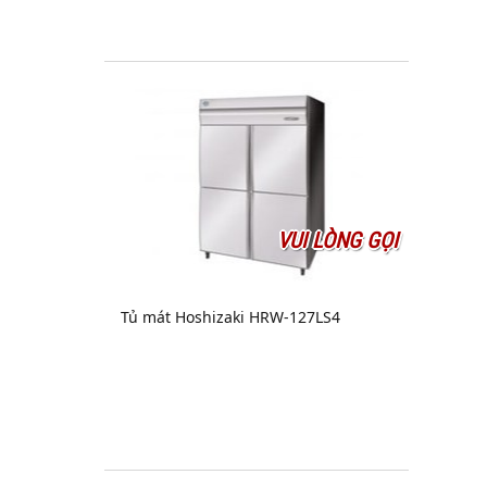
VUI LÒNG GỌI
Tủ mát Hoshizaki HRW-127LS4