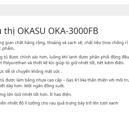
êu thị OKASU OKA-3000FB
ng gian chất hàng rộng, thoáng và sạch sẽ, chất liệu Inox chống rỉ 
ực phẩm.
ng tủ được chính xác hơn, luồng khí lạnh được phân phối đồng đề
ệt Polyurethan và thiết kế kín giúp tủ giữ nhiệt tốt, tiết kiệm điện.
lực dễ di chuyển không mất sức .
 tủ được làm bằng nhựa cao cấp – Gas R134a thân thiện với môi tr
hiệt dày hơn. Một ngăn đông suốt.
g lớn Giữ nhiệt tốt hơn. Ít hao điện.
nên nhiệt độ lí tưởng cho rau quả trưng bày trở lên tươi xanh