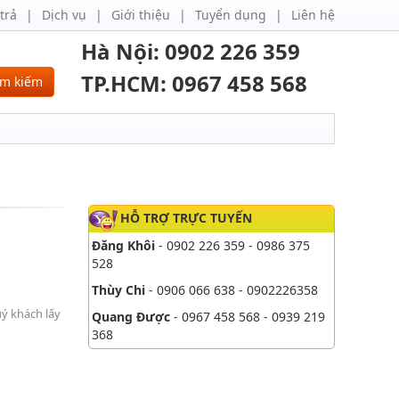
trả
Dịch vụ
Giới thiệu
Tuyển dụng
Liên hệ
Hà Nội: 0902 226 359
TP.HCM: 0967 458 568
ìm kiếm
HỖ TRỢ TRỰC TUYẾN
Đăng Khôi
- 0902 226 359 - 0986 375
528
Thùy Chi
- 0906 066 638 - 0902226358
uý khách lấy
Quang Được
- 0967 458 568 - 0939 219
368