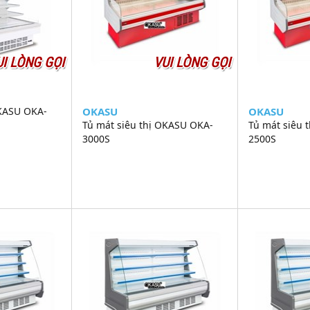
UI LÒNG GỌI
VUI LÒNG GỌI
OKASU OKA-
OKASU
OKASU
Tủ mát siêu thị OKASU OKA-
Tủ mát siêu 
3000S
2500S