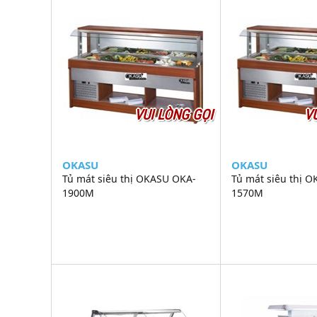
VUI LÒNG GỌI
V
OKASU
OKASU
Tủ mát siêu thị OKASU OKA-
Tủ mát siêu thị 
1900M
1570M