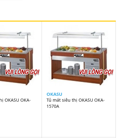
VUI LÒNG GỌI
VUI LÒNG GỌI
OKASU
thị OKASU OKA-
Tủ mát siêu thị OKASU OKA-
1570A