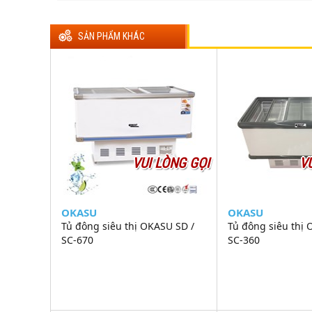
SẢN PHẨM KHÁC
VUI LÒNG GỌI
V
OKASU
OKASU
Tủ đông siêu thị OKASU SD /
Tủ đông siêu thị 
SC-670
SC-360