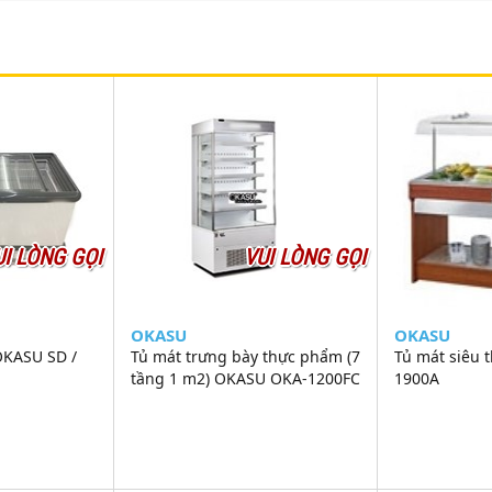
UI LÒNG GỌI
VUI LÒNG GỌI
OKASU
OKASU
OKASU SD /
Tủ mát trưng bày thực phẩm (7
Tủ mát siêu 
tầng 1 m2) OKASU OKA-1200FC
1900A