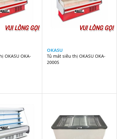
VUI LÒNG GỌI
VUI LÒNG GỌI
OKASU
thị OKASU OKA-
Tủ mát siêu thị OKASU OKA-
2000S