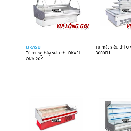
VUI LÒNG GỌI
V
OKASU
Tủ mát siêu thị 
Tủ trưng bày siêu thị OKASU
3000FH
OKA-20K