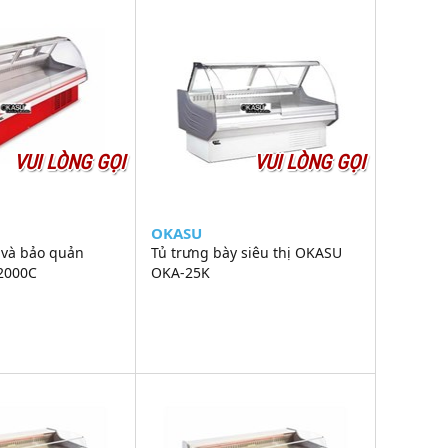
VUI LÒNG GỌI
VUI LÒNG GỌI
OKASU
 và bảo quản
Tủ trưng bày siêu thị OKASU
2000C
OKA-25K