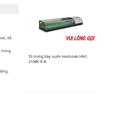
VUI LÒNG GỌI
sét, dễ
u trong
Tủ trưng bày sushi Hoshizaki HNC-
210BE-R-B
ường.