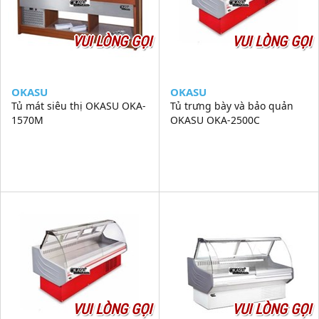
VUI LÒNG GỌI
VUI LÒNG GỌI
OKASU
OKASU
Tủ mát siêu thị OKASU OKA-
Tủ trưng bày và bảo quản
1570M
OKASU OKA-2500C
VUI LÒNG GỌI
VUI LÒNG GỌI