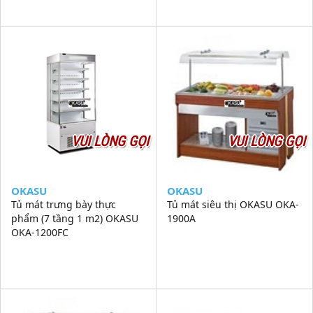
VUI LÒNG GỌI
VUI LÒNG GỌI
OKASU
OKASU
Tủ mát trưng bày thực
Tủ mát siêu thị OKASU OKA-
phẩm (7 tầng 1 m2) OKASU
1900A
OKA-1200FC