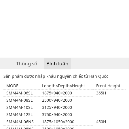
Thông số
Bình luận
Sản phẩm được nhập khẩu nguyên chiếc từ Hàn Quốc
MODEL
Length×Depth×Height
Front Height
SMM4M-06SL
1875×940×2000
365H
SMM4M-08SL
2500×940×2000
SMM4M-10SL
3125×940×2000
SMM4M-12SL
3750×940×2000
SMM4M-06NS
1875×1050×2000
450H
SMM4M-08NS
2500×1050×2000