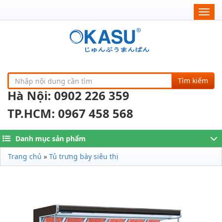
Togg
navig
Tìm kiếm
Hà Nội: 0902 226 359
TP.HCM: 0967 458 568
Danh mục sản phẩm
Trang chủ
»
Tủ trưng bày siêu thị