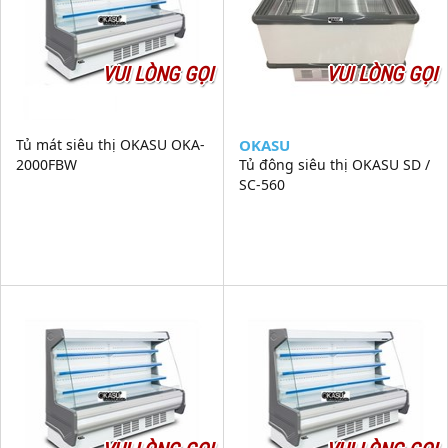
VUI LÒNG GỌI
VUI LÒNG GỌI
Tủ mát siêu thị OKASU OKA-
OKASU
2000FBW
Tủ đông siêu thị OKASU SD /
SC-560