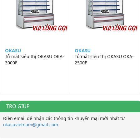
VUI LÒNG GỌI
VUI LÒNG GỌI
OKASU
OKASU
Tủ mát siêu thị OKASU OKA-
Tủ mát siêu thị OKASU OKA-
3000F
2500F
TRỢ GIÚP
Điền email để nhận các thông tin khuyến mại mới nhất từ
okasuvietnam@gmail.com