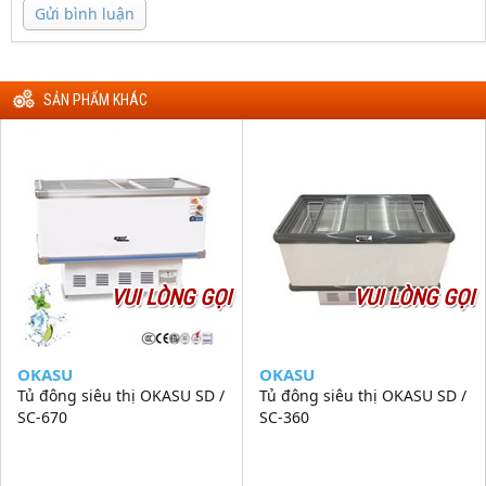
Gửi bình luận
SẢN PHẨM KHÁC
VUI LÒNG GỌI
VUI LÒNG GỌI
OKASU
OKASU
Tủ đông siêu thị OKASU SD /
Tủ đông siêu thị OKASU SD /
SC-670
SC-360