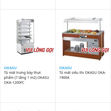
VUI LÒNG GỌI
VUI LÒNG GỌI
OKASU
OKASU
Tủ mát trưng bày thực
Tủ mát siêu thị OKASU OKA-
phẩm (7 tầng 1 m2) OKASU
1900A
OKA-1200FC