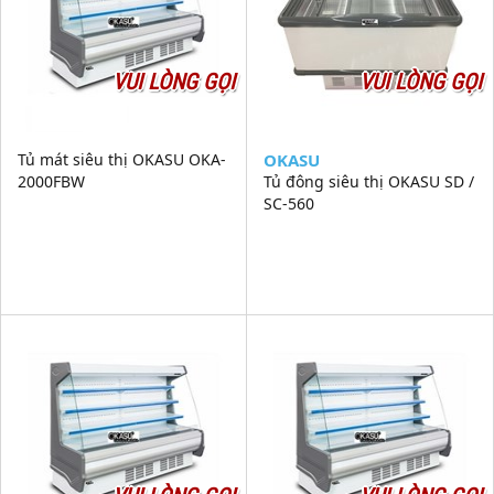
VUI LÒNG GỌI
VUI LÒNG GỌI
Tủ mát siêu thị OKASU OKA-
OKASU
2000FBW
Tủ đông siêu thị OKASU SD /
SC-560