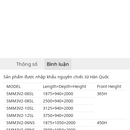
Thông số
Bình luận
Sản phẩm được nhập khẩu nguyên chiếc từ Hàn Quốc
MODEL
Length×Depth×Height
Front Height
SMM3V2-06SL
1875×940×2000
365H
SMM3V2-08SL
2500×940×2000
SMM3V2-10SL
3125×940×2000
SMM3V2-12SL
3750×940×2000
SMM3V2-06NS
1875×1050×2000
450H
SMM3V2-08NS
2500×1050×2000