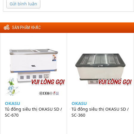
Gửi bình luận
SẢN PHẨM KHÁC
VUI LÒNG GỌI
VUI LÒNG GỌI
OKASU
OKASU
Tủ đông siêu thị OKASU SD /
Tủ đông siêu thị OKASU SD /
SC-670
SC-360