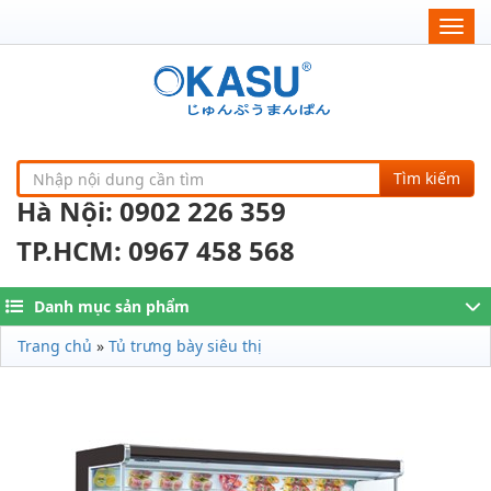
Togg
navig
Tìm kiếm
Hà Nội: 0902 226 359
TP.HCM: 0967 458 568
Danh mục sản phẩm
Trang chủ
»
Tủ trưng bày siêu thị