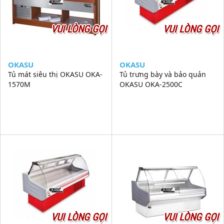
VUI LÒNG GỌI
VUI LÒNG GỌI
OKASU
OKASU
Tủ mát siêu thị OKASU OKA-
Tủ trưng bày và bảo quản
1570M
OKASU OKA-2500C
VUI LÒNG GỌI
VUI LÒNG GỌI