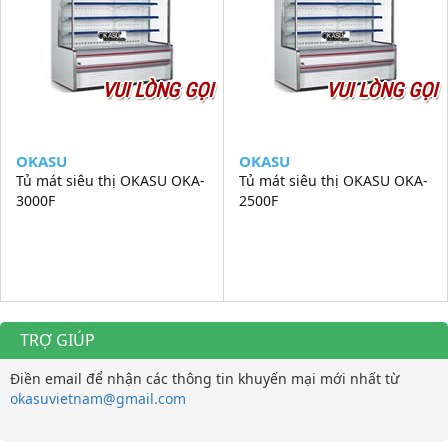
VUI LÒNG GỌI
VUI LÒNG GỌI
OKASU
OKASU
Tủ mát siêu thị OKASU OKA-
Tủ mát siêu thị OKASU OKA-
3000F
2500F
TRỢ GIÚP
Điền email để nhận các thông tin khuyến mại mới nhất từ
okasuvietnam@gmail.com