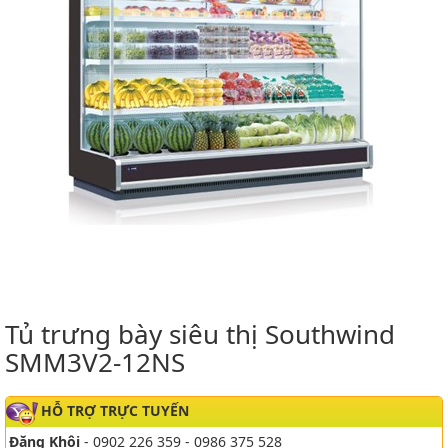
Tủ trưng bày siêu thị Southwind
SMM3V2-12NS
HỖ TRỢ TRỰC TUYẾN
Đăng Khôi
- 0902 226 359 - 0986 375 528