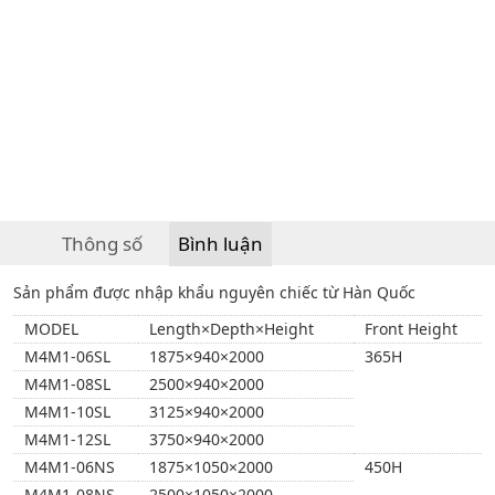
Thông số
Bình luận
Sản phẩm được nhập khẩu nguyên chiếc từ Hàn Quốc
MODEL
Length×Depth×Height
Front Height
M4M1-06SL
1875×940×2000
365H
M4M1-08SL
2500×940×2000
M4M1-10SL
3125×940×2000
M4M1-12SL
3750×940×2000
M4M1-06NS
1875×1050×2000
450H
M4M1-08NS
2500×1050×2000