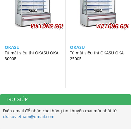
VUI LÒNG GỌI
VUI LÒNG GỌI
OKASU
OKASU
Tủ mát siêu thị OKASU OKA-
Tủ mát siêu thị OKASU OKA-
3000F
2500F
TRỢ GIÚP
Điền email để nhận các thông tin khuyến mại mới nhất từ
okasuvietnam@gmail.com