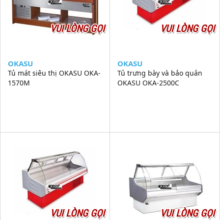
VUI LÒNG GỌI
VUI LÒNG GỌI
OKASU
OKASU
Tủ mát siêu thị OKASU OKA-
Tủ trưng bày và bảo quản
1570M
OKASU OKA-2500C
VUI LÒNG GỌI
VUI LÒNG GỌI