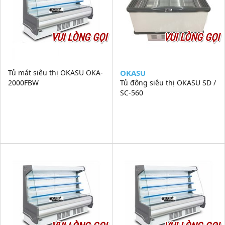
VUI LÒNG GỌI
VUI LÒNG GỌI
Tủ mát siêu thị OKASU OKA-
OKASU
2000FBW
Tủ đông siêu thị OKASU SD /
SC-560