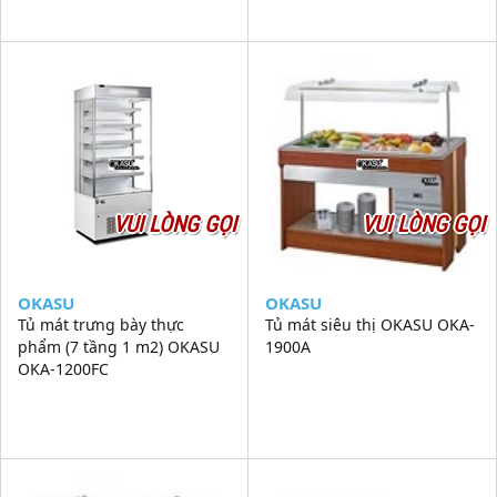
VUI LÒNG GỌI
VUI LÒNG GỌI
OKASU
OKASU
Tủ mát trưng bày thực
Tủ mát siêu thị OKASU OKA-
phẩm (7 tầng 1 m2) OKASU
1900A
OKA-1200FC