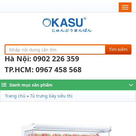
Togg
navig
Tìm kiếm
Hà Nội: 0902 226 359
TP.HCM: 0967 458 568
Danh mục sản phẩm
Trang chủ
»
Tủ trưng bày siêu thị