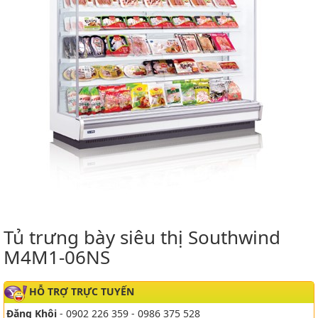
Tủ trưng bày siêu thị Southwind
M4M1-06NS
HỖ TRỢ TRỰC TUYẾN
Đăng Khôi
- 0902 226 359 - 0986 375 528