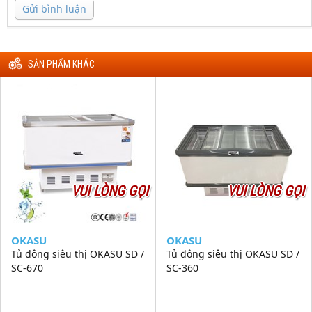
Gửi bình luận
SẢN PHẨM KHÁC
VUI LÒNG GỌI
VUI LÒNG GỌI
OKASU
OKASU
Tủ đông siêu thị OKASU SD /
Tủ đông siêu thị OKASU SD /
SC-670
SC-360