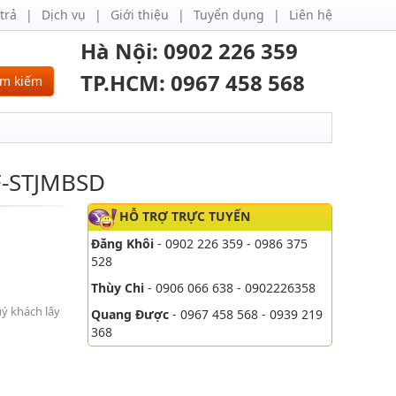
trả
Dịch vụ
Giới thiệu
Tuyển dụng
Liên hệ
Hà Nội: 0902 226 359
TP.HCM: 0967 458 568
ìm kiếm
F-STJMBSD
HỖ TRỢ TRỰC TUYẾN
Đăng Khôi
- 0902 226 359 - 0986 375
528
Thùy Chi
- 0906 066 638 - 0902226358
uý khách lấy
Quang Được
- 0967 458 568 - 0939 219
368