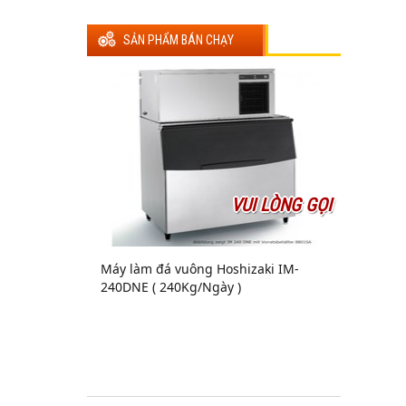
SẢN PHẨM BÁN CHẠY
VUI LÒNG GỌI
Máy làm đá vuông Hoshizaki IM-
240DNE ( 240Kg/Ngày )