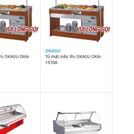
VUI LÒNG GỌI
VUI LÒNG GỌI
OKASU
thị OKASU OKA-
Tủ mát siêu thị OKASU OKA-
1570A