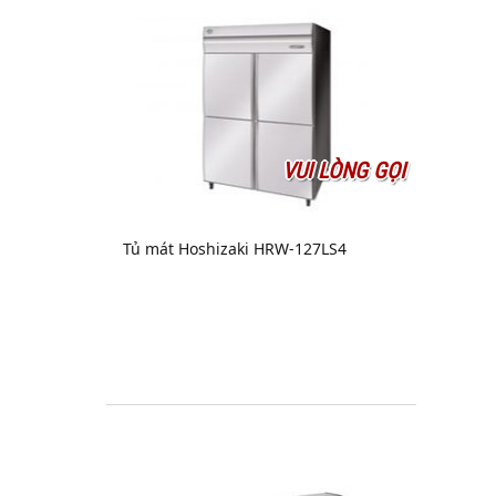
VUI LÒNG GỌI
Tủ mát Hoshizaki HRW-127LS4