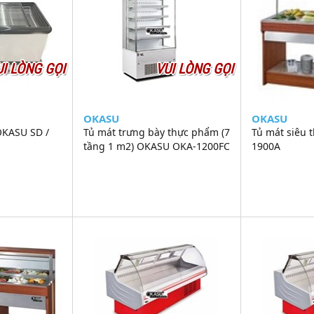
UI LÒNG GỌI
VUI LÒNG GỌI
OKASU
OKASU
OKASU SD /
Tủ mát trưng bày thực phẩm (7
Tủ mát siêu 
tầng 1 m2) OKASU OKA-1200FC
1900A