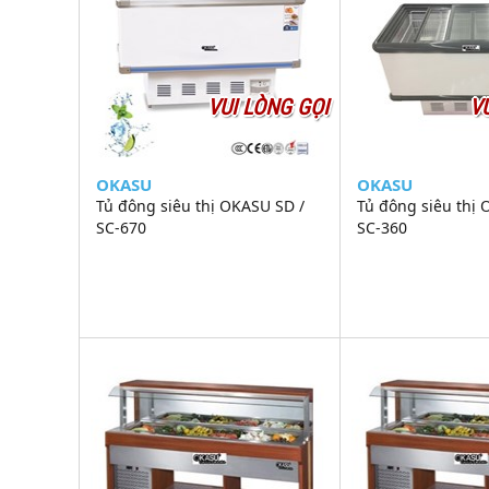
VUI LÒNG GỌI
V
OKASU
OKASU
Tủ đông siêu thị OKASU SD /
Tủ đông siêu thị 
SC-670
SC-360