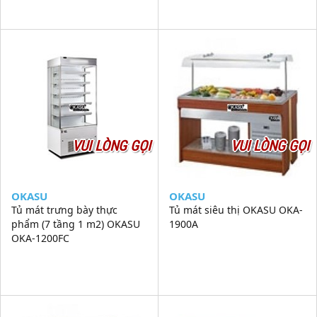
VUI LÒNG GỌI
VUI LÒNG GỌI
OKASU
OKASU
Tủ mát trưng bày thực
Tủ mát siêu thị OKASU OKA-
phẩm (7 tầng 1 m2) OKASU
1900A
OKA-1200FC