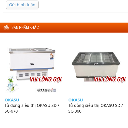
Gửi bình luận
SẢN PHẨM KHÁC
VUI LÒNG GỌI
VUI LÒNG GỌI
OKASU
OKASU
Tủ đông siêu thị OKASU SD /
Tủ đông siêu thị OKASU SD /
SC-670
SC-360