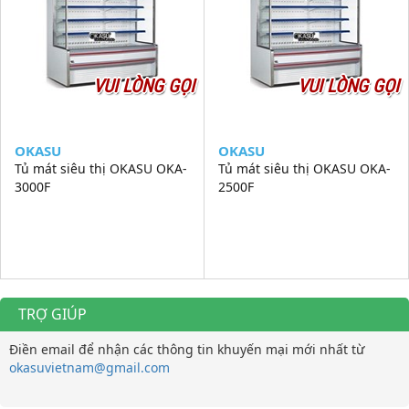
VUI LÒNG GỌI
VUI LÒNG GỌI
OKASU
OKASU
Tủ mát siêu thị OKASU OKA-
Tủ mát siêu thị OKASU OKA-
3000F
2500F
TRỢ GIÚP
Điền email để nhận các thông tin khuyến mại mới nhất từ
okasuvietnam@gmail.com