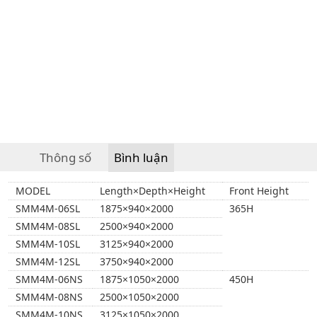
Thông số
Bình luận
MODEL
Length×Depth×Height
Front Height
SMM4M-06SL
1875×940×2000
365H
SMM4M-08SL
2500×940×2000
SMM4M-10SL
3125×940×2000
SMM4M-12SL
3750×940×2000
SMM4M-06NS
1875×1050×2000
450H
SMM4M-08NS
2500×1050×2000
SMM4M-10NS
3125×1050×2000