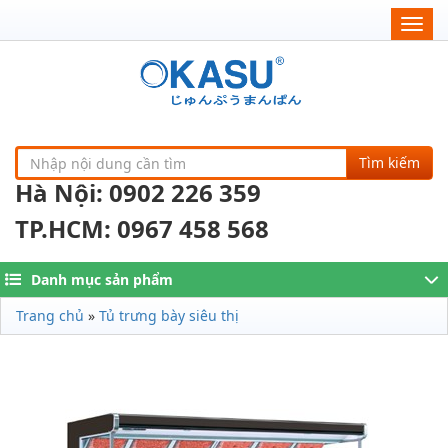
Togg
navig
Tìm kiếm
Hà Nội: 0902 226 359
TP.HCM: 0967 458 568
Danh mục sản phẩm
Trang chủ
»
Tủ trưng bày siêu thị