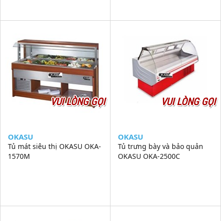
VUI LÒNG GỌI
VUI LÒNG GỌI
OKASU
OKASU
Tủ mát siêu thị OKASU OKA-
Tủ trưng bày và bảo quản
1570M
OKASU OKA-2500C