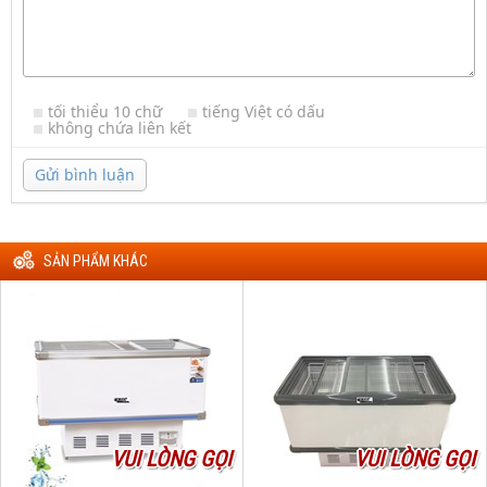
tối thiểu 10 chữ
tiếng Việt có dấu
không chứa liên kết
Gửi bình luận
SẢN PHẨM KHÁC
VUI LÒNG GỌI
VUI LÒNG GỌI