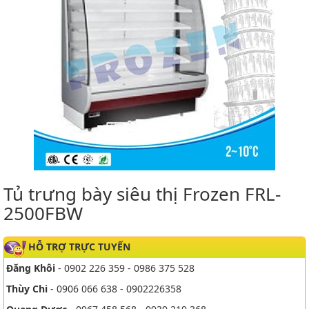
Tủ trưng bày siêu thị Frozen FRL-
2500FBW
HỖ TRỢ TRỰC TUYẾN
Đăng Khôi
- 0902 226 359 - 0986 375 528
Thùy Chi
- 0906 066 638 - 0902226358