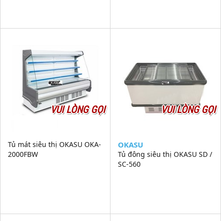
VUI LÒNG GỌI
VUI LÒNG GỌI
Tủ mát siêu thị OKASU OKA-
OKASU
2000FBW
Tủ đông siêu thị OKASU SD /
SC-560