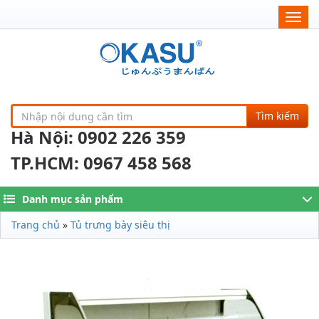
Togg
navig
Tìm kiếm
Hà Nội: 0902 226 359
TP.HCM: 0967 458 568
Danh mục sản phẩm
Trang chủ
»
Tủ trưng bày siêu thị