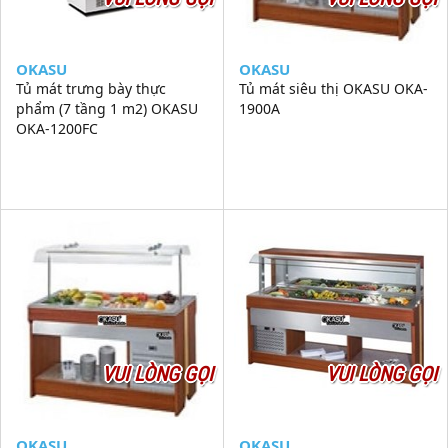
OKASU
OKASU
Tủ mát trưng bày thực
Tủ mát siêu thị OKASU OKA-
phẩm (7 tầng 1 m2) OKASU
1900A
OKA-1200FC
VUI LÒNG GỌI
VUI LÒNG GỌI
OKASU
OKASU