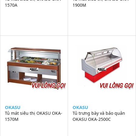
1570A
1900M
VUI LÒNG GỌI
VUI LÒNG GỌI
OKASU
OKASU
Tủ mát siêu thị OKASU OKA-
Tủ trưng bày và bảo quản
1570M
OKASU OKA-2500C