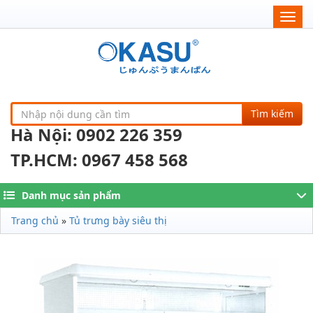
Togg
navig
Tìm kiếm
Hà Nội: 0902 226 359
TP.HCM: 0967 458 568
Danh mục sản phẩm
Trang chủ
»
Tủ trưng bày siêu thị