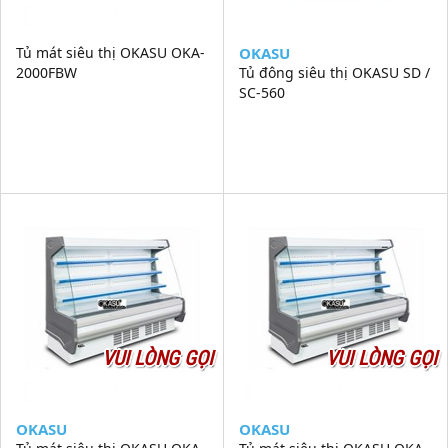
Tủ mát siêu thị OKASU OKA-
OKASU
2000FBW
Tủ đông siêu thị OKASU SD /
SC-560
VUI LÒNG GỌI
VUI LÒNG GỌI
OKASU
OKASU