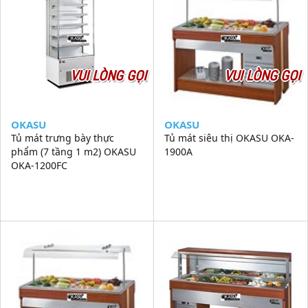
VUI LÒNG GỌI
VUI LÒNG GỌI
OKASU
OKASU
Tủ mát trưng bày thực
Tủ mát siêu thị OKASU OKA-
phẩm (7 tầng 1 m2) OKASU
1900A
OKA-1200FC