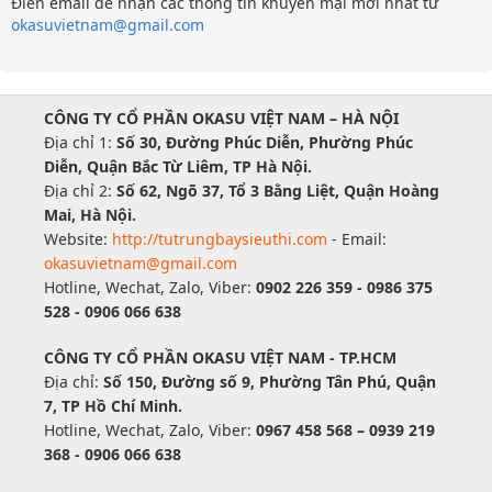
Điền email để nhận các thông tin khuyến mại mới nhất từ
okasuvietnam@gmail.com
CÔNG TY CỔ PHẦN OKASU VIỆT NAM – HÀ NỘI
Địa chỉ 1:
Số 30, Đường Phúc Diễn, Phường Phúc
Diễn, Quận Bắc Từ Liêm, TP Hà Nội.
Địa chỉ 2:
Số 62, Ngõ 37, Tổ 3 Bằng Liệt, Quận Hoàng
Mai, Hà Nội.
Website:
http://tutrungbaysieuthi.com
- Email:
okasuvietnam@gmail.com
Hotline, Wechat, Zalo, Viber:
0902 226 359 - 0986 375
528 - 0906 066 638
CÔNG TY CỔ PHẦN OKASU VIỆT NAM - TP.HCM
Địa chỉ:
Số 150, Đường số 9, Phường Tân Phú, Quận
7, TP Hồ Chí Minh.
Hotline, Wechat, Zalo, Viber:
0967 458 568 – 0939 219
368 - 0906 066 638