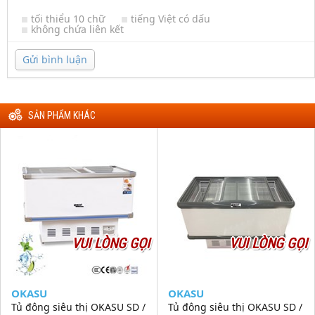
tối thiểu 10 chữ
tiếng Việt có dấu
không chứa liên kết
Gửi bình luận
SẢN PHẨM KHÁC
VUI LÒNG GỌI
VUI LÒNG GỌI
OKASU
OKASU
Tủ đông siêu thị OKASU SD /
Tủ đông siêu thị OKASU SD /