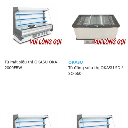
VUI LÒNG GỌI
VUI LÒNG GỌI
Tủ mát siêu thị OKASU OKA-
OKASU
2000FBW
Tủ đông siêu thị OKASU SD /
SC-560