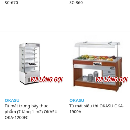
SC-670
SC-360
VUI LÒNG GỌI
VUI LÒNG GỌI
OKASU
OKASU
Tủ mát trưng bày thực
Tủ mát siêu thị OKASU OKA-
phẩm (7 tầng 1 m2) OKASU
1900A
OKA-1200FC