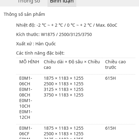
Thông số
Bình luận
Thông số sản phẩm
Nhiệt độ: -2 ℃ ~ + 2 ℃ / 0 ℃ ~ + 2 ℃ / Max. 60oC
Kích thước: W1875 / 2500/3125/3750
Xuất xứ : Hàn Quốc
Các tính năng đặc biệt:
MÔ HÌNH
Chiều dài × Độ sâu × Chiều
Chiều cao
cao
trước
E0M1-
1875 × 1183 × 1255
615H
06CH
2500 × 1183 × 1255
E0M1-
3125 × 1183 × 1255
08CH
3750 × 1183 × 1255
E0M1-
10CH
E0M1-
12CH
E0M1-
1875 × 1183 × 1255
615H
06CF
2500 × 1183 × 1255