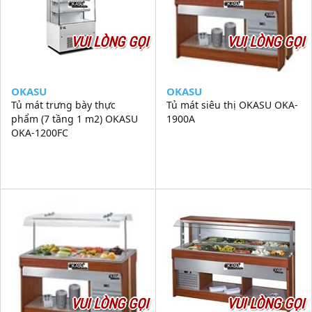
VUI LÒNG GỌI
VUI LÒNG GỌI
OKASU
OKASU
Tủ mát trưng bày thực
Tủ mát siêu thị OKASU OKA-
phẩm (7 tầng 1 m2) OKASU
1900A
OKA-1200FC
VUI LÒNG GỌI
VUI LÒNG GỌI