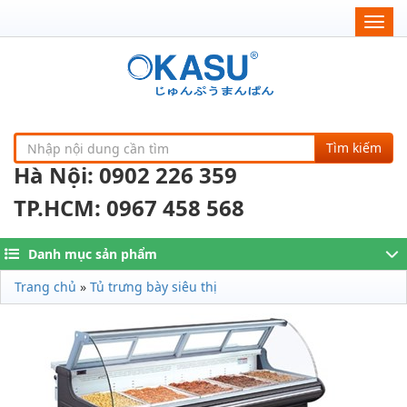
Togg
navig
Tìm kiếm
Hà Nội: 0902 226 359
TP.HCM: 0967 458 568
Danh mục sản phẩm
Trang chủ
»
Tủ trưng bày siêu thị