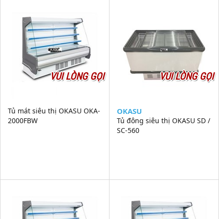
VUI LÒNG GỌI
VUI LÒNG GỌI
Tủ mát siêu thị OKASU OKA-
OKASU
2000FBW
Tủ đông siêu thị OKASU SD /
SC-560