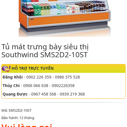
Tủ mát trưng bày siêu thị
Southwind SMS2D2-10ST
HỖ TRỢ TRỰC TUYẾN
Đăng Khôi
- 0902 226 359 - 0986 375 528
Thùy Chi
- 0906 066 638 - 0902226358
Quang Được
- 0967 458 568 - 0939 219 368
Mã: SMS2D2-10ST
Bảo hành: 12 tháng