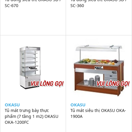
SC-670
SC-360
VUI LÒNG GỌI
VUI LÒNG GỌI
OKASU
OKASU
Tủ mát trưng bày thực
Tủ mát siêu thị OKASU OKA-
phẩm (7 tầng 1 m2) OKASU
1900A
OKA-1200FC