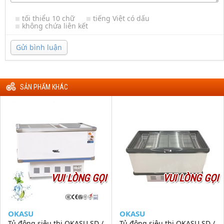
tối thiểu 10 chữ
tiếng Việt có dấu
không chứa liên kết
Gửi bình luận
SẢN PHẨM KHÁC
VUI LÒNG GỌI
VUI LÒNG GỌI
OKASU
OKASU
Tủ đông siêu thị OKASU SD /
Tủ đông siêu thị OKASU SD /