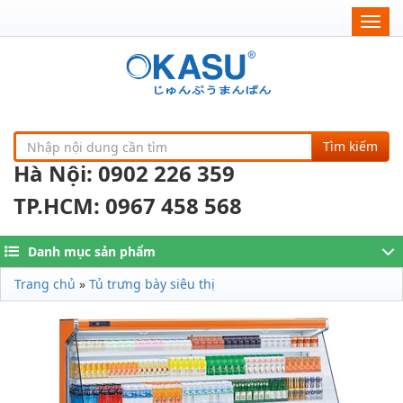
Togg
navig
Tìm kiếm
Hà Nội: 0902 226 359
TP.HCM: 0967 458 568
Danh mục sản phẩm
Trang chủ
»
Tủ trưng bày siêu thị