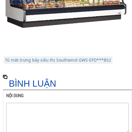
Tủ mát trưng bày siêu thị Southwind GWS-EFD***BS2
BÌNH LUẬN
NỘI DUNG