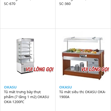
SC-670
SC-360
VUI LÒNG GỌI
VUI LÒNG GỌI
OKASU
OKASU
Tủ mát trưng bày thực
Tủ mát siêu thị OKASU OKA-
phẩm (7 tầng 1 m2) OKASU
1900A
OKA-1200FC