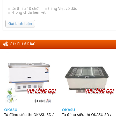
tối thiểu 10 chữ
tiếng Việt có dấu
không chứa liên kết
Gửi bình luận
SẢN PHẨM KHÁC
VUI LÒNG GỌI
VUI LÒNG GỌI
OKASU
OKASU
Tủ đông siêu thị OKASU SD /
Tủ đông siêu thị OKASU SD /