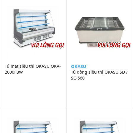
VUI LÒNG GỌI
VUI LÒNG GỌI
Tủ mát siêu thị OKASU OKA-
OKASU
2000FBW
Tủ đông siêu thị OKASU SD /
SC-560