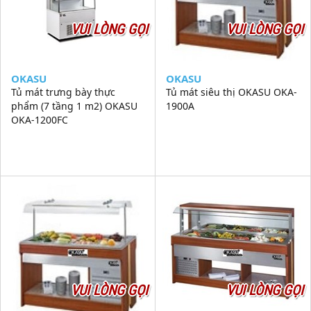
VUI LÒNG GỌI
VUI LÒNG GỌI
OKASU
OKASU
Tủ mát trưng bày thực
Tủ mát siêu thị OKASU OKA-
phẩm (7 tầng 1 m2) OKASU
1900A
OKA-1200FC
VUI LÒNG GỌI
VUI LÒNG GỌI