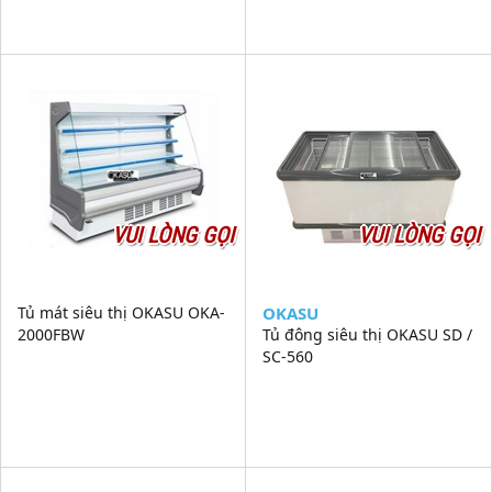
VUI LÒNG GỌI
VUI LÒNG GỌI
Tủ mát siêu thị OKASU OKA-
OKASU
2000FBW
Tủ đông siêu thị OKASU SD /
SC-560