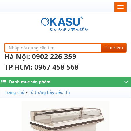
Togg
navig
Tìm kiếm
Hà Nội: 0902 226 359
TP.HCM: 0967 458 568
Danh mục sản phẩm
Trang chủ
»
Tủ trưng bày siêu thị