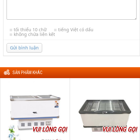
tối thiểu 10 chữ
tiếng Việt có dấu
không chứa liên kết
Gửi bình luận
SẢN PHẨM KHÁC
VUI LÒNG GỌI
VUI LÒNG GỌI