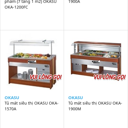
phẩm (7 tầng 1 m2) OKASU
1900A
OKA-1200FC
VUI LÒNG GỌI
VUI LÒNG GỌI
OKASU
OKASU
Tủ mát siêu thị OKASU OKA-
Tủ mát siêu thị OKASU OKA-
1570A
1900M