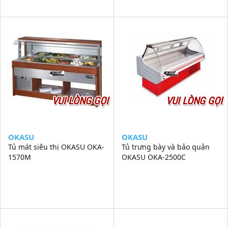
VUI LÒNG GỌI
VUI LÒNG GỌI
OKASU
OKASU
Tủ mát siêu thị OKASU OKA-
Tủ trưng bày và bảo quản
1570M
OKASU OKA-2500C