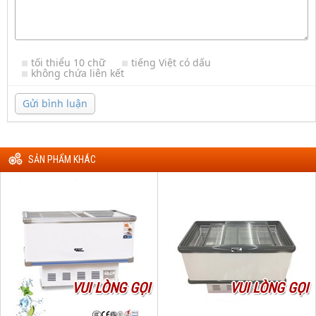
tối thiểu 10 chữ
tiếng Việt có dấu
không chứa liên kết
Gửi bình luận
SẢN PHẨM KHÁC
VUI LÒNG GỌI
VUI LÒNG GỌI