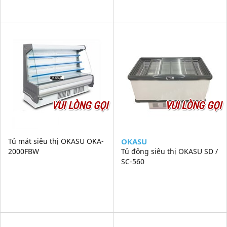
VUI LÒNG GỌI
VUI LÒNG GỌI
Tủ mát siêu thị OKASU OKA-
OKASU
2000FBW
Tủ đông siêu thị OKASU SD /
SC-560