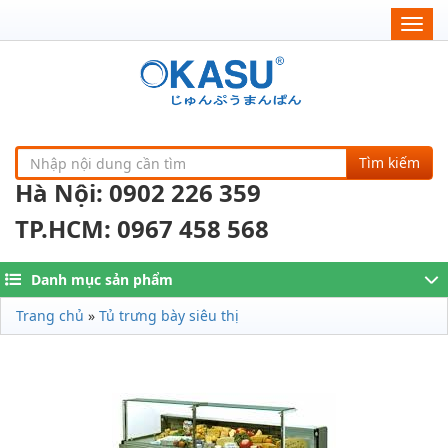
Togg
navig
Tìm kiếm
Hà Nội: 0902 226 359
TP.HCM: 0967 458 568
Danh mục sản phẩm
Trang chủ
»
Tủ trưng bày siêu thị