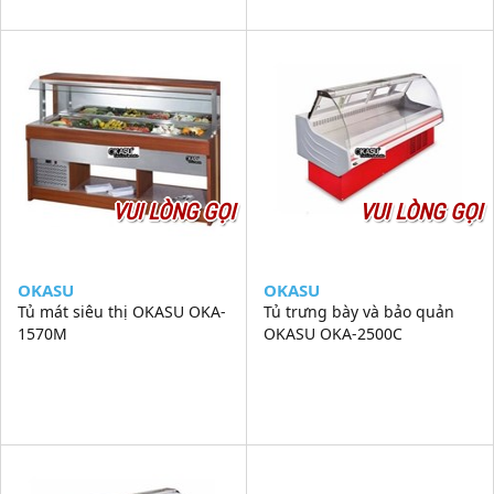
VUI LÒNG GỌI
VUI LÒNG GỌI
OKASU
OKASU
Tủ mát siêu thị OKASU OKA-
Tủ trưng bày và bảo quản
1570M
OKASU OKA-2500C