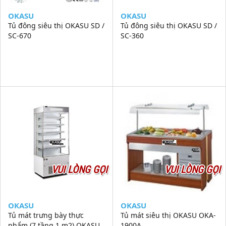
OKASU
OKASU
Tủ đông siêu thị OKASU SD /
Tủ đông siêu thị OKASU SD /
SC-670
SC-360
VUI LÒNG GỌI
VUI LÒNG GỌI
OKASU
OKASU
Tủ mát trưng bày thực
Tủ mát siêu thị OKASU OKA-
phẩm (7 tầng 1 m2) OKASU
1900A