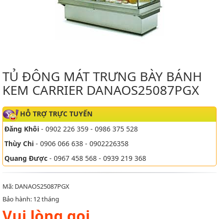
TỦ ĐÔNG MÁT TRƯNG BÀY BÁNH
KEM CARRIER DANAOS25087PGX
HỖ TRỢ TRỰC TUYẾN
Đăng Khôi
- 0902 226 359 - 0986 375 528
Thùy Chi
- 0906 066 638 - 0902226358
Quang Được
- 0967 458 568 - 0939 219 368
Mã: DANAOS25087PGX
Bảo hành: 12 tháng
Vui lòng gọi