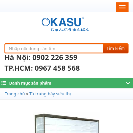
Togg
navig
Tìm kiếm
Hà Nội: 0902 226 359
TP.HCM: 0967 458 568
Danh mục sản phẩm
Trang chủ
»
Tủ trưng bày siêu thị