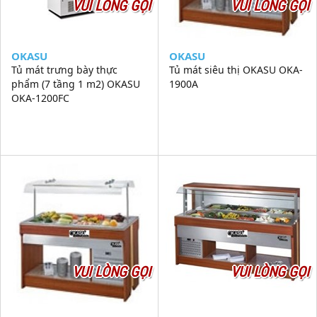
VUI LÒNG GỌI
VUI LÒNG GỌI
OKASU
OKASU
Tủ mát trưng bày thực
Tủ mát siêu thị OKASU OKA-
phẩm (7 tầng 1 m2) OKASU
1900A
OKA-1200FC
VUI LÒNG GỌI
VUI LÒNG GỌI