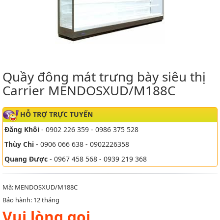
Quầy đông mát trưng bày siêu thị
Carrier MENDOSXUD/M188C
HỖ TRỢ TRỰC TUYẾN
Đăng Khôi
- 0902 226 359 - 0986 375 528
Thùy Chi
- 0906 066 638 - 0902226358
Quang Được
- 0967 458 568 - 0939 219 368
Mã: MENDOSXUD/M188C
Bảo hành: 12 tháng
Vui lòng gọi