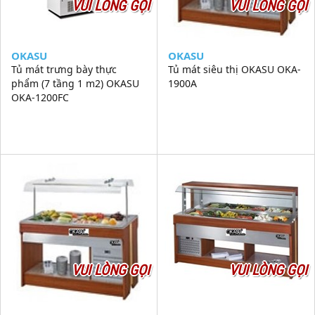
VUI LÒNG GỌI
VUI LÒNG GỌI
OKASU
OKASU
Tủ mát trưng bày thực
Tủ mát siêu thị OKASU OKA-
phẩm (7 tầng 1 m2) OKASU
1900A
OKA-1200FC
VUI LÒNG GỌI
VUI LÒNG GỌI