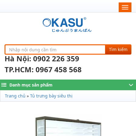
Togg
navig
Tìm kiếm
Hà Nội: 0902 226 359
TP.HCM: 0967 458 568
Danh mục sản phẩm
Trang chủ
»
Tủ trưng bày siêu thị