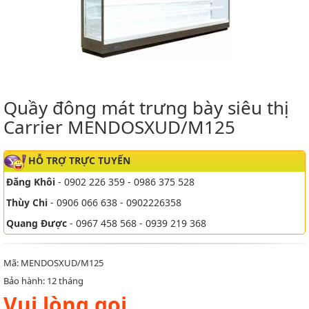
Quầy đông mát trưng bày siêu thị
Carrier MENDOSXUD/M125
HỖ TRỢ TRỰC TUYẾN
Đăng Khôi
- 0902 226 359 - 0986 375 528
Thùy Chi
- 0906 066 638 - 0902226358
Quang Được
- 0967 458 568 - 0939 219 368
Mã: MENDOSXUD/M125
Bảo hành: 12 tháng
Vui lòng gọi