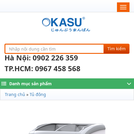
Togg
navig
Tìm kiếm
Hà Nội: 0902 226 359
TP.HCM: 0967 458 568
Danh mục sản phẩm
Trang chủ
»
Tủ đông