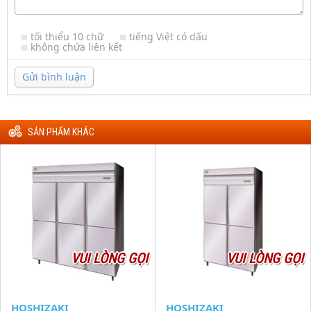
tối thiểu 10 chữ
tiếng Việt có dấu
không chứa liên kết
Gửi bình luận
SẢN PHẨM KHÁC
VUI LÒNG GỌI
VUI LÒNG GỌI
HOSHIZAKI
HOSHIZAKI