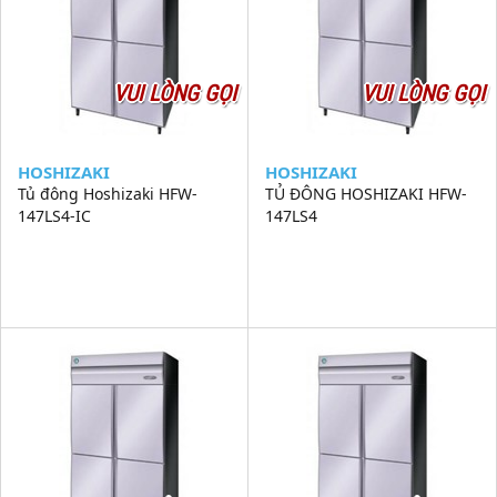
VUI LÒNG GỌI
VUI LÒNG GỌI
HOSHIZAKI
HOSHIZAKI
Tủ đông Hoshizaki HFW-
TỦ ĐÔNG HOSHIZAKI HFW-
147LS4-IC
147LS4