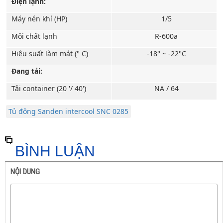
Điện lạnh:
Máy nén khí (HP)
1/5
Môi chất lạnh
R-600a
Hiệu suất làm mát (° C)
-18° ~ -22°C
Đang tải:
Tải container (20 '/ 40')
NA / 64
Tủ đông Sanden intercool SNC 0285
BÌNH LUẬN
NỘI DUNG