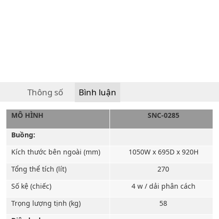
Thông số
Bình luận
MÔ HÌNH
SNC-0285
Buồng:
Kích thước bên ngoài (mm)
1050W x 695D x 920H
Tổng thể tích (lít)
270
Số kệ (chiếc)
4 w / dải phân cách
Trọng lượng tịnh (kg)
58