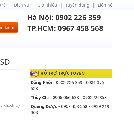
trả
Dịch vụ
Giới thiệu
Tuyển dụng
Liên hệ
Hà Nội: 0902 226 359
TP.HCM: 0967 458 568
ìm kiếm
6SD
HỖ TRỢ TRỰC TUYẾN
Đăng Khôi
- 0902 226 359 - 0986 375
528
Thùy Chi
- 0906 066 638 - 0902226358
uý khách lấy
Quang Được
- 0967 458 568 - 0939 219
368