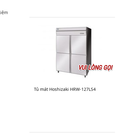
kiệm
VUI LÒNG GỌI
Tủ mát Hoshizaki HRW-127LS4