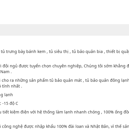
ủ trưng bày bánh kem , tủ siêu thị , tủ bảo quản bia , thiết bị quầ
i đội ngủ được tuyển chọn chuyên nghiệp, Chúng tôi sớm khẳng 
 Nam .
i cho ra những sản phẩm tủ bảo quản mát , tủ bảo quản đông lạn
 tính nhất .
ng lạnh
c -15 độ C
êu tiết kiệm điện với hệ thống làm lạnh nhanh chóng , 100% ống đ
 với công nghệ được nhập khẩu 100% đài loan và Nhật Bản, vì thế s