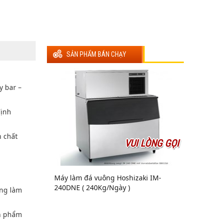
SẢN PHẨM BÁN CHẠY
y bar –
định
h chất
VUI LÒNG GỌI
Máy làm đá vuông Hoshizaki IM-
240DNE ( 240Kg/Ngày )
ồng làm
ản phẩm