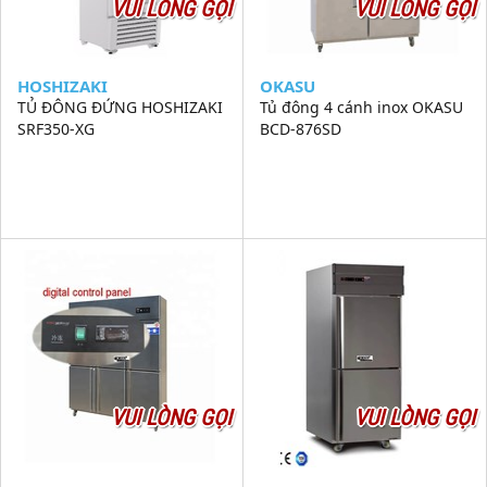
VUI LÒNG GỌI
VUI LÒNG GỌI
HOSHIZAKI
OKASU
TỦ ĐÔNG ĐỨNG HOSHIZAKI
Tủ đông 4 cánh inox OKASU
SRF350-XG
BCD-876SD
VUI LÒNG GỌI
VUI LÒNG GỌI