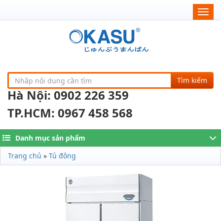
Togg
navig
Tìm kiếm
Hà Nội: 0902 226 359
TP.HCM: 0967 458 568
Danh mục sản phẩm
Trang chủ
»
Tủ đông