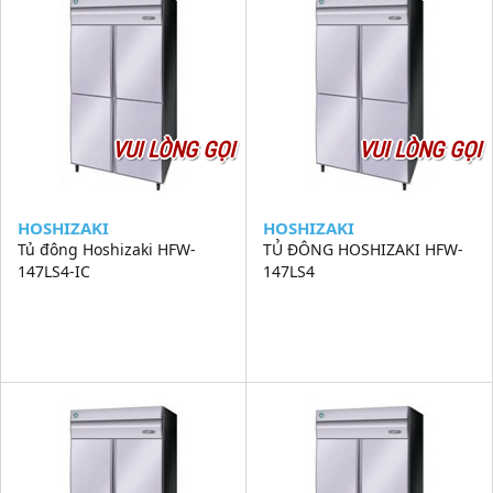
VUI LÒNG GỌI
VUI LÒNG GỌI
HOSHIZAKI
HOSHIZAKI
Tủ đông Hoshizaki HFW-
TỦ ĐÔNG HOSHIZAKI HFW-
147LS4-IC
147LS4