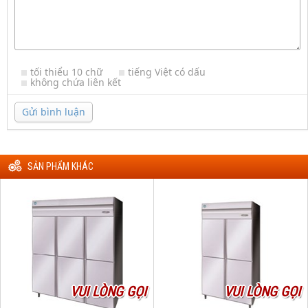
tối thiểu 10 chữ
tiếng Việt có dấu
không chứa liên kết
Gửi bình luận
SẢN PHẨM KHÁC
VUI LÒNG GỌI
VUI LÒNG GỌI