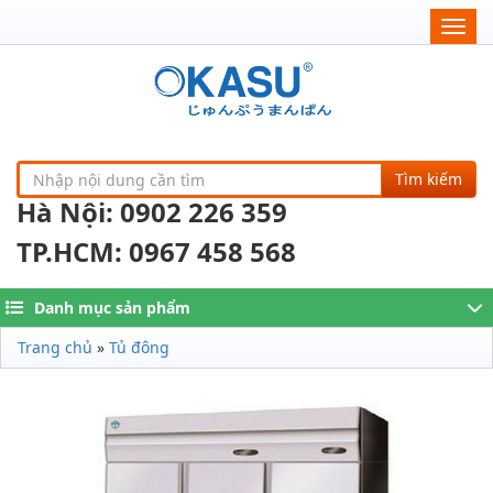
Togg
navig
Tìm kiếm
Hà Nội: 0902 226 359
TP.HCM: 0967 458 568
Danh mục sản phẩm
Trang chủ
»
Tủ đông