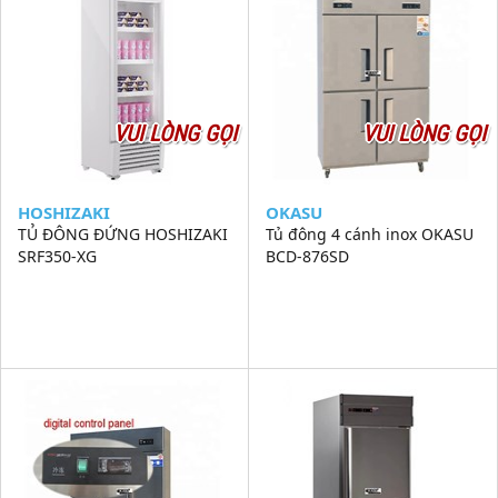
VUI LÒNG GỌI
VUI LÒNG GỌI
HOSHIZAKI
OKASU
TỦ ĐÔNG ĐỨNG HOSHIZAKI
Tủ đông 4 cánh inox OKASU
SRF350-XG
BCD-876SD