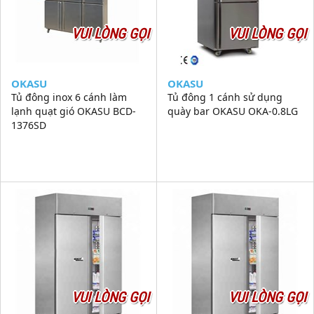
VUI LÒNG GỌI
VUI LÒNG GỌI
OKASU
OKASU
Tủ đông inox 6 cánh làm
Tủ đông 1 cánh sử dụng
lạnh quạt gió OKASU BCD-
quày bar OKASU OKA-0.8LG
1376SD
VUI LÒNG GỌI
VUI LÒNG GỌI