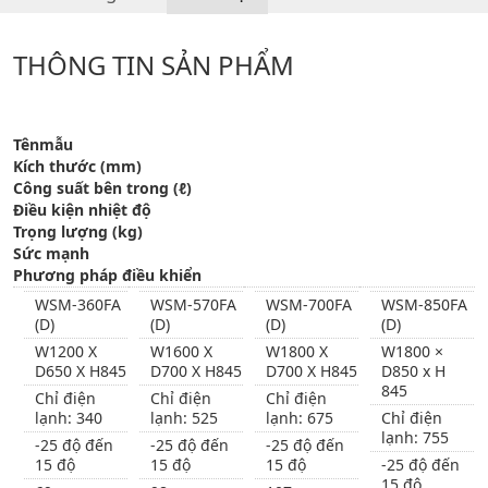
THÔNG TIN SẢN PHẨM
Tênmẫu
Kích thước (mm)
Công suất bên trong (ℓ)
Điều kiện nhiệt độ
Trọng lượng (kg)
Sức mạnh
Phương pháp điều khiển
WSM-360FA
WSM-570FA
WSM-700FA
WSM-850FA
(D)
(D)
(D)
(D)
W1200 X
W1600 X
W1800 X
W1800 ×
D650 X H845
D700 X H845
D700 X H845
D850 x H
845
Chỉ điện
Chỉ điện
Chỉ điện
lạnh: 340
lạnh: 525
lạnh: 675
Chỉ điện
lạnh: 755
-25 độ đến
-25 độ đến
-25 độ đến
15 độ
15 độ
15 độ
-25 độ đến
15 độ