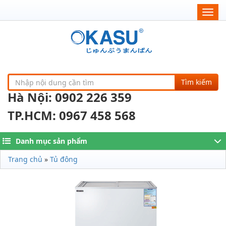
Togg
navig
Tìm kiếm
Hà Nội: 0902 226 359
TP.HCM: 0967 458 568
Danh mục sản phẩm
Trang chủ
»
Tủ đông