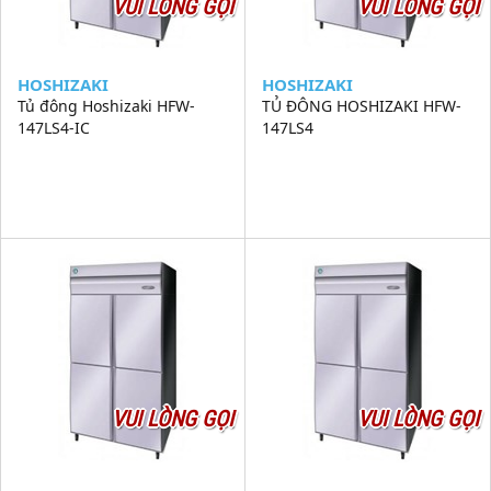
VUI LÒNG GỌI
VUI LÒNG GỌI
HOSHIZAKI
HOSHIZAKI
Tủ đông Hoshizaki HFW-
TỦ ĐÔNG HOSHIZAKI HFW-
147LS4-IC
147LS4
VUI LÒNG GỌI
VUI LÒNG GỌI