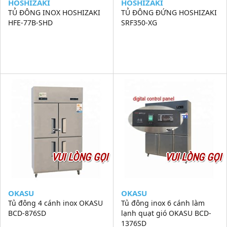
HOSHIZAKI
HOSHIZAKI
TỦ ĐÔNG INOX HOSHIZAKI
TỦ ĐÔNG ĐỨNG HOSHIZAKI
HFE-77B-SHD
SRF350-XG
VUI LÒNG GỌI
VUI LÒNG GỌI
OKASU
OKASU
Tủ đông 4 cánh inox OKASU
Tủ đông inox 6 cánh làm
BCD-876SD
lạnh quạt gió OKASU BCD-
1376SD