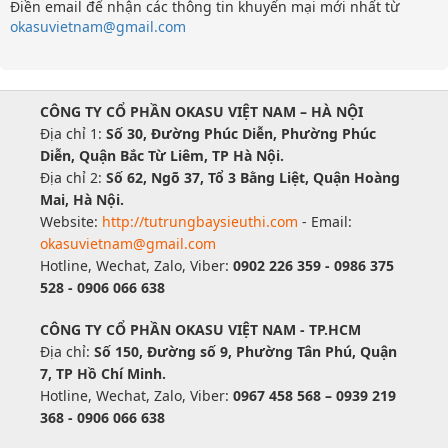
Điền email để nhận các thông tin khuyến mại mới nhất từ
okasuvietnam@gmail.com
CÔNG TY CỔ PHẦN OKASU VIỆT NAM – HÀ NỘI
Địa chỉ 1:
Số 30, Đường Phúc Diễn, Phường Phúc
Diễn, Quận Bắc Từ Liêm, TP Hà Nội.
Địa chỉ 2:
Số 62, Ngõ 37, Tổ 3 Bằng Liệt, Quận Hoàng
Mai, Hà Nội.
Website:
http://tutrungbaysieuthi.com
- Email:
okasuvietnam@gmail.com
Hotline, Wechat, Zalo, Viber:
0902 226 359 - 0986 375
528 - 0906 066 638
CÔNG TY CỔ PHẦN OKASU VIỆT NAM - TP.HCM
Địa chỉ:
Số 150, Đường số 9, Phường Tân Phú, Quận
7, TP Hồ Chí Minh.
Hotline, Wechat, Zalo, Viber:
0967 458 568 – 0939 219
368 - 0906 066 638