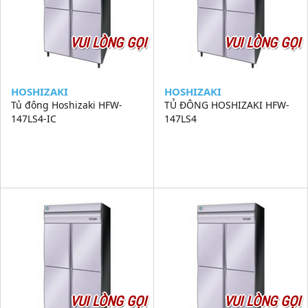
VUI LÒNG GỌI
VUI LÒNG GỌI
HOSHIZAKI
HOSHIZAKI
Tủ đông Hoshizaki HFW-
TỦ ĐÔNG HOSHIZAKI HFW-
147LS4-IC
147LS4
VUI LÒNG GỌI
VUI LÒNG GỌI