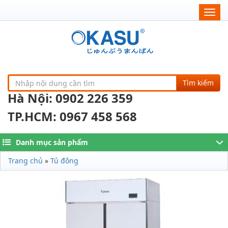
Togg
navig
Tìm kiếm
Hà Nội: 0902 226 359
TP.HCM: 0967 458 568
Danh mục sản phẩm
Trang chủ
»
Tủ đông