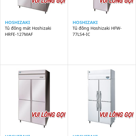
VUI LÒNG GỌI
VUI LÒNG GỌI
HOSHIZAKI
HOSHIZAKI
Tủ đông mát Hoshizaki
Tủ đông Hoshizaki HFW-
HRFE-127MAF
77LS4-IC
VUI LÒNG GỌI
VUI LÒNG GỌI