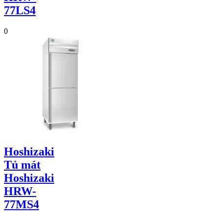
77LS4
0
Hoshizaki
Tủ mát
Hoshizaki
HRW-
77MS4