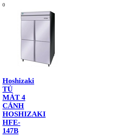
0
Hoshizaki
TỦ
MÁT 4
CÁNH
HOSHIZAKI
HFE-
147B