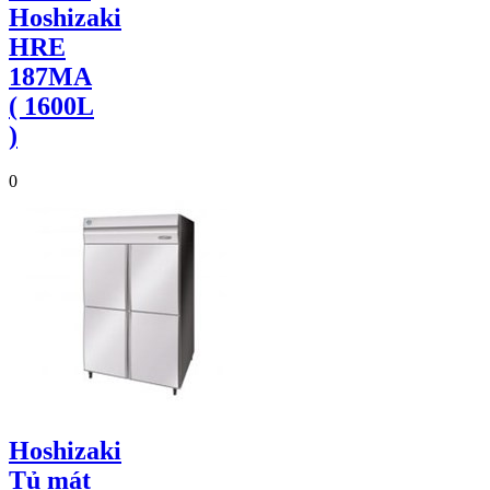
Hoshizaki
HRE
187MA
( 1600L
)
0
Hoshizaki
Tủ mát