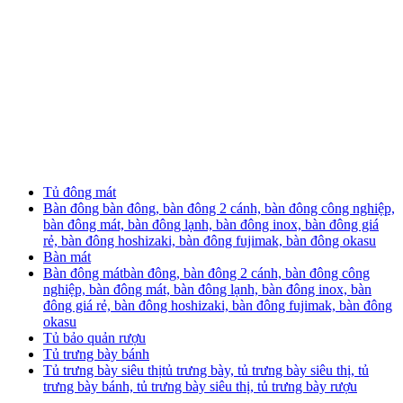
Tủ đông mát
Bàn đông
bàn đông, bàn đông 2 cánh, bàn đông công nghiệp,
bàn đông mát, bàn đông lạnh, bàn đông inox, bàn đông giá
rẻ, bàn đông hoshizaki, bàn đông fujimak, bàn đông okasu
Bàn mát
Bàn đông mát
bàn đông, bàn đông 2 cánh, bàn đông công
nghiệp, bàn đông mát, bàn đông lạnh, bàn đông inox, bàn
đông giá rẻ, bàn đông hoshizaki, bàn đông fujimak, bàn đông
okasu
Tủ bảo quản rượu
Tủ trưng bày bánh
Tủ trưng bày siêu thị
tủ trưng bày, tủ trưng bày siêu thị, tủ
trưng bày bánh, tủ trưng bày siêu thị, tủ trưng bày rượu