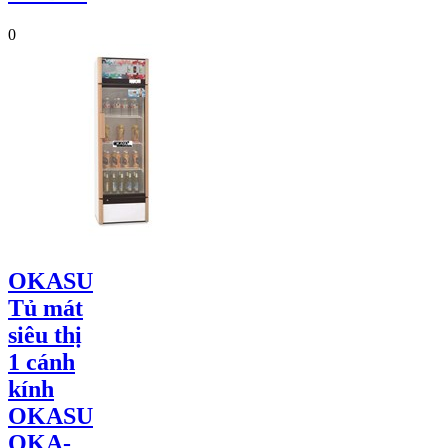
0
OKASU
Tủ mát
siêu thị
1 cánh
kính
OKASU
OKA-