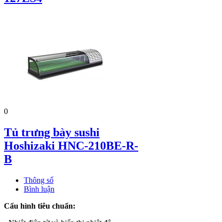
0
Tủ trưng bày sushi
Hoshizaki HNC-210BE-R-
B
Thông số
Bình luận
Cấu hình tiêu chuẩn: