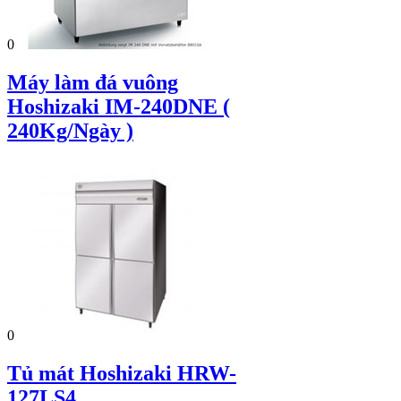
0
Máy làm đá vuông
Hoshizaki IM-240DNE (
240Kg/Ngày )
0
Tủ mát Hoshizaki HRW-
127LS4