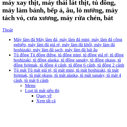
máy xay thịt, máy thái lát thịt, tủ đông,
máy làm bánh, bếp á, âu, lò nướng, máy
tách vỏ, cưa xương, máy rửa chén, bát
Thoát
Máy làm đá
Máy làm đá, máy làm đá mini, máy làm đá công
nghiệp, máy làm đá giá rẻ, máy làm đá khối, máy làm đá
hoshizaki, máy làm đá sạch, máy làm đá hải âu
Tủ đông
Tủ đông đứng, tủ đông mini, tủ đông giá rẻ, tủ đông
hoshizaki, tủ đông alaska, tủ đông sanaky, tủ đông okasu, tủ
đông fujimak, tủ đông 4 cánh, tủ đông 6 cánh, tủ đông 2 cánh
Tủ mát
Tủ mát giá rẻ, tủ mát mini, tủ mát hoshizaki, tủ mát
fujimak, tủ mát okasu, tủ mát alaska, tủ mát sanaky, tủ mát 4
cánh, tủ mát 6 cánh
Menu
Loại tủ mát siêu thị
Quay về
Xem tất cả