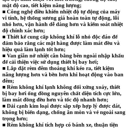
mật độ cao, tiết kiệm năng lượng;
■ Công nghệ điều khiển nhiệt độ tự động của máy
vi tính, hệ thống sương giá hoàn toàn tự động, lỗi
nhỏ hơn, vận hành dễ dàng hơn và kiểm soát nhiệt
độ chính xác hơn;
■ Thiết kế cung cấp không khí lỗ nhỏ độc đáo để
đảm bảo rằng các mặt hàng được làm mát đều và
hiệu quả làm lạnh tốt hơn;
■ Van giãn nở nhiệt cân bằng bên ngoài nhập khẩu
để cải thiện việc sử dụng thiết bị bay hơi;
■ Lắp đặt rèm đêm thoáng khí kéo ra, tiết kiệm
năng lượng hơn và bền hơn khi hoạt động vào ban
đêm;
■ Rèm không khí lạnh không đối xứng xoáy, thiết
bị bay hơi ống đồng nguyên chất diện tích cực lớn,
làm mát đồng đều hơn và tốc độ nhanh hơn;
■ Dải cạnh kim loại được sắp xếp hợp lý được dát,
không bị biến dạng, chống ăn mòn và vẻ ngoài sang
trọng hơn;
■ Rèm không khí tích hợp có bánh xe, thuận tiện