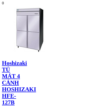
0
Hoshizaki
TỦ
MÁT 4
CÁNH
HOSHIZAKI
HFE-
127B