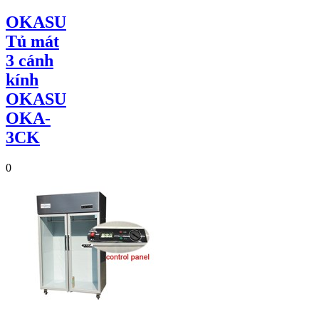
OKASU
Tủ mát
3 cánh
kính
OKASU
OKA-
3CK
0