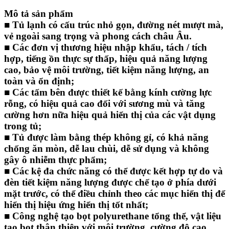
Mô tả sản phẩm
■ Tủ lạnh có cấu trúc nhỏ gọn, đường nét mượt mà,
vẻ ngoài sang trọng và phong cách châu Âu.
■ Các đơn vị thương hiệu nhập khẩu, tách / tích
hợp, tiếng ồn thực sự thấp, hiệu quả năng lượng
cao, bảo vệ môi trường, tiết kiệm năng lượng, an
toàn và ổn định;
■ Các tấm bên được thiết kế bằng kính cường lực
rỗng, có hiệu quả cao đối với sương mù và tăng
cường hơn nữa hiệu quả hiển thị của các vật dụng
trong tủ;
■ Tủ được làm bằng thép không gỉ, có khả năng
chống ăn mòn, dễ lau chùi, dễ sử dụng và không
gây ô nhiễm thực phẩm;
■ Các kệ đa chức năng có thể được kết hợp tự do và
đèn tiết kiệm năng lượng được chế tạo ở phía dưới
mặt trước, có thể điều chỉnh theo các mục hiển thị để
hiển thị hiệu ứng hiển thị tốt nhất;
■ Công nghệ tạo bọt polyurethane tổng thể, vật liệu
tạo bọt thân thiện với môi trường, cường độ cao,