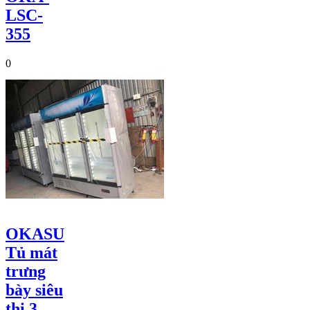
LSC-
355
0
OKASU
Tủ mát
trưng
bày siêu
thị 3