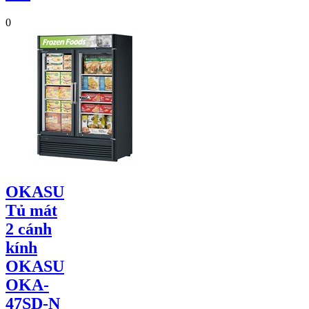
0
OKASU
Tủ mát
2 cánh
kính
OKASU
OKA-
47SD-N