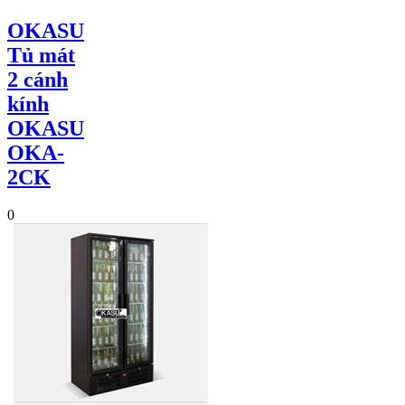
OKASU
Tủ mát
2 cánh
kính
OKASU
OKA-
2CK
0