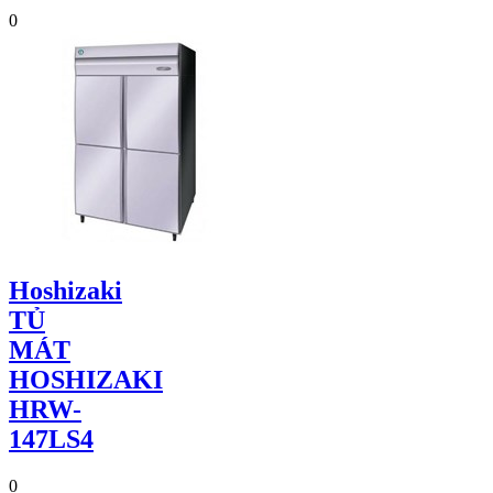
0
Hoshizaki
TỦ
MÁT
HOSHIZAKI
HRW-
147LS4
0