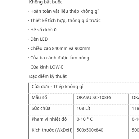
Không bắt buộc
· Hoàn toàn vật liệu thép không gỉ
· Thiết kế tích hợp, thông gió trước
· Hệ số dưới 0
· Đèn LED
· Chiều cao 840mm và 900mm
· Cửa ba cánh được làm nóng
· Cửa kính LOW-E
Đặc điểm kỹ thuật
Cửa đơn - Thép không gỉ
Mẫu số
OKASU SC-108FS
OK
Sức chứa
108 Lít
118
Phạm vi nhiệt độ
0-10 ° C
0-1
Kích thước (WxDxH)
500x500x840
500