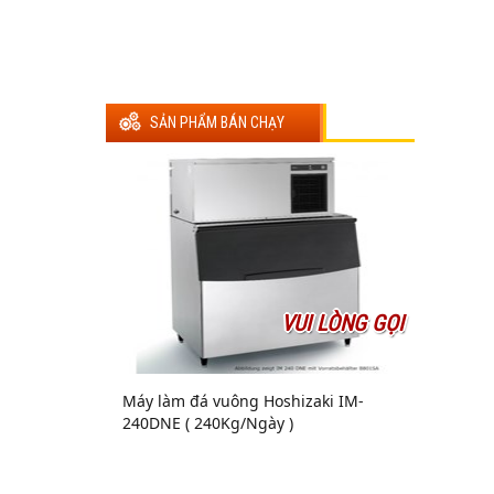
SẢN PHẨM BÁN CHẠY
VUI LÒNG GỌI
Máy làm đá vuông Hoshizaki IM-
240DNE ( 240Kg/Ngày )