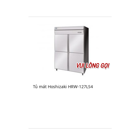
VUI LÒNG GỌI
Tủ mát Hoshizaki HRW-127LS4