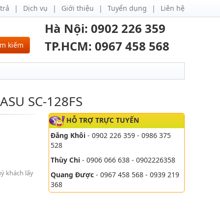
trả
Dịch vụ
Giới thiệu
Tuyển dụng
Liên hệ
Hà Nội: 0902 226 359
TP.HCM: 0967 458 568
ìm kiếm
KASU SC-128FS
HỖ TRỢ TRỰC TUYẾN
Đăng Khôi
- 0902 226 359 - 0986 375
528
Thùy Chi
- 0906 066 638 - 0902226358
uý khách lấy
Quang Được
- 0967 458 568 - 0939 219
368