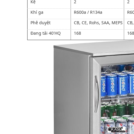
Kệ
2
2
Khí ga
R600a / R134a
R60
Phê duyệt
CB, CE, Rohs, SAA, MEPS
CB,
Đang tải 40'HQ
168
16