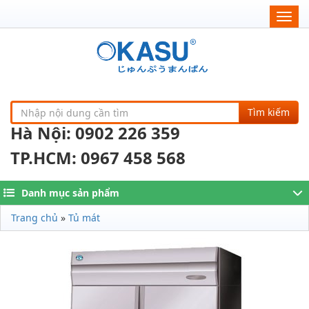
Togg
navig
Tìm kiếm
Hà Nội: 0902 226 359
TP.HCM: 0967 458 568
Danh mục sản phẩm
Trang chủ
»
Tủ mát