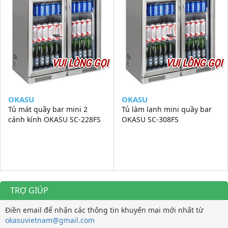
VUI LÒNG GỌI
VUI LÒNG GỌI
OKASU
OKASU
Tủ mát quầy bar mini 2
Tủ làm lạnh mini quầy bar
cánh kính OKASU SC-228FS
OKASU SC-308FS
TRỢ GIÚP
Điền email để nhận các thông tin khuyến mại mới nhất từ
okasuvietnam@gmail.com