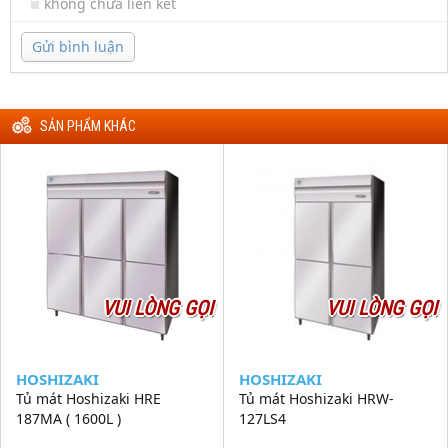
không chứa liên kết
Gửi bình luận
SẢN PHẨM KHÁC
VUI LÒNG GỌI
VUI LÒNG GỌI
HOSHIZAKI
HOSHIZAKI
Tủ mát Hoshizaki HRE
Tủ mát Hoshizaki HRW-
187MA ( 1600L )
127LS4