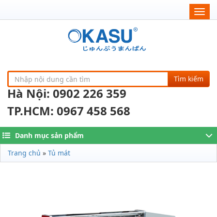
Togg
navig
Tìm kiếm
Hà Nội: 0902 226 359
TP.HCM: 0967 458 568
Danh mục sản phẩm
Trang chủ
»
Tủ mát