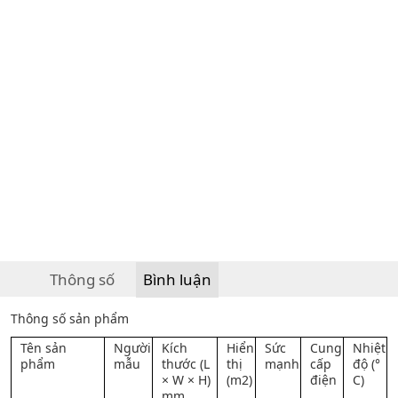
Thông số
Bình luận
Thông số sản phẩm
Tên sản
Người
Kích
Hiển
Sức
Cung
Nhiệt
phẩm
mẫu
thước (L
thị
mạnh
cấp
độ (°
× W × H)
(m2)
điện
C)
mm