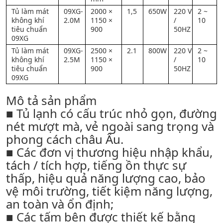
Tủ làm mát
09XG-
2000 ×
1,5
650W
220 V
2 ~
không khí
2.0M
1150 ×
/
10
tiêu chuẩn
900
50HZ
09XG
Tủ làm mát
09XG-
2500 ×
2.1
800W
220 V
2 ~
không khí
2.5M
1150 ×
/
10
tiêu chuẩn
900
50HZ
09XG
Mô tả sản phẩm
■ Tủ lạnh có cấu trúc nhỏ gọn, đường
nét mượt mà, vẻ ngoài sang trọng và
phong cách châu Âu.
■ Các đơn vị thương hiệu nhập khẩu,
tách / tích hợp, tiếng ồn thực sự
thấp, hiệu quả năng lượng cao, bảo
vệ môi trường, tiết kiệm năng lượng,
an toàn và ổn định;
■ Các tấm bên được thiết kế bằng