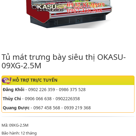
Tủ mát trưng bày siêu thị OKASU-
09XG-2.5M
HỖ TRỢ TRỰC TUYẾN
Đăng Khôi
- 0902 226 359 - 0986 375 528
Thùy Chi
- 0906 066 638 - 0902226358
Quang Được
- 0967 458 568 - 0939 219 368
Mã: 09XG-2.5M
Bảo hành: 12 tháng