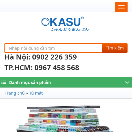
Togg
navig
Tìm kiếm
Hà Nội: 0902 226 359
TP.HCM: 0967 458 568
Danh mục sản phẩm
Trang chủ
»
Tủ mát