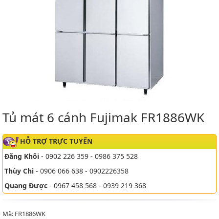
Tủ mát 6 cánh Fujimak FR1886WK
HỖ TRỢ TRỰC TUYẾN
Đăng Khôi
- 0902 226 359 - 0986 375 528
Thùy Chi
- 0906 066 638 - 0902226358
Quang Được
- 0967 458 568 - 0939 219 368
Mã: FR1886WK