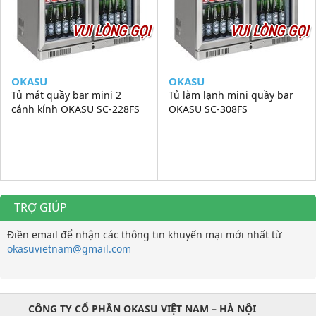
VUI LÒNG GỌI
VUI LÒNG GỌI
OKASU
OKASU
Tủ mát quầy bar mini 2
Tủ làm lạnh mini quầy bar
cánh kính OKASU SC-228FS
OKASU SC-308FS
TRỢ GIÚP
Điền email để nhận các thông tin khuyến mại mới nhất từ
okasuvietnam@gmail.com
CÔNG TY CỔ PHẦN OKASU VIỆT NAM – HÀ NỘI