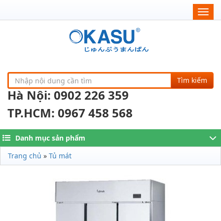
Togg
navig
Tìm kiếm
Hà Nội: 0902 226 359
TP.HCM: 0967 458 568
Danh mục sản phẩm
Trang chủ
»
Tủ mát