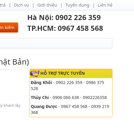
trả
Dịch vụ
Giới thiệu
Tuyển dụng
Liên hệ
Hà Nội: 0902 226 359
TP.HCM: 0967 458 568
ìm kiếm
hật Bản)
HỖ TRỢ TRỰC TUYẾN
Đăng Khôi
- 0902 226 359 - 0986 375
528
Thùy Chi
- 0906 066 638 - 0902226358
uý khách lấy
Quang Được
- 0967 458 568 - 0939 219
368