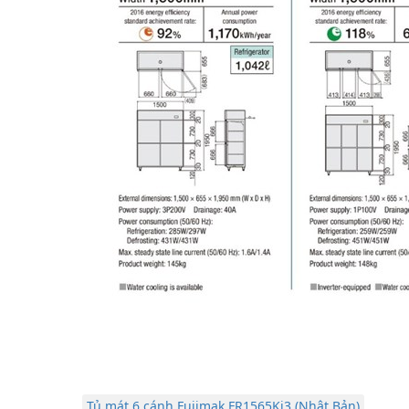
Tủ mát 6 cánh Fujimak FR1565Ki3 (Nhật Bản)