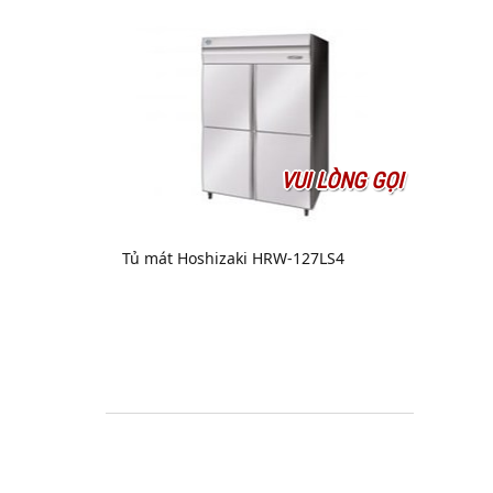
VUI LÒNG GỌI
Tủ mát Hoshizaki HRW-127LS4