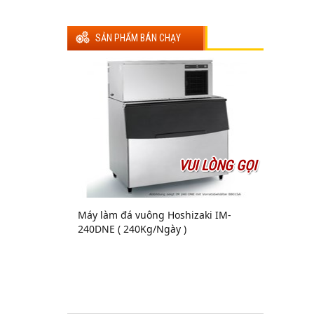
SẢN PHẨM BÁN CHẠY
VUI LÒNG GỌI
Máy làm đá vuông Hoshizaki IM-
240DNE ( 240Kg/Ngày )