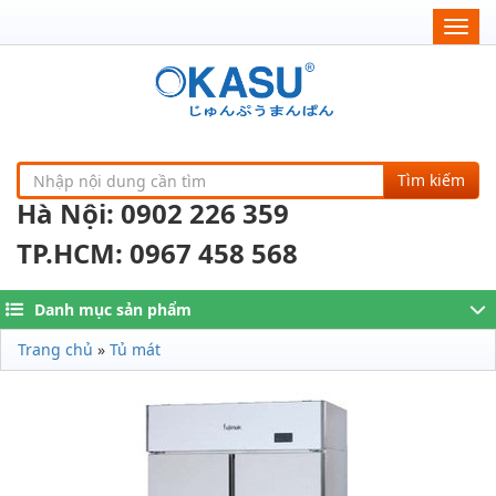
Togg
navig
Tìm kiếm
Hà Nội: 0902 226 359
TP.HCM: 0967 458 568
Danh mục sản phẩm
Trang chủ
»
Tủ mát