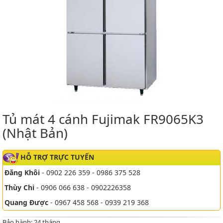
Tủ mát 4 cánh Fujimak FR9065K3
(Nhật Bản)
HỖ TRỢ TRỰC TUYẾN
Đăng Khôi
- 0902 226 359 - 0986 375 528
Thùy Chi
- 0906 066 638 - 0902226358
Quang Được
- 0967 458 568 - 0939 219 368
Bảo hành: 24 tháng