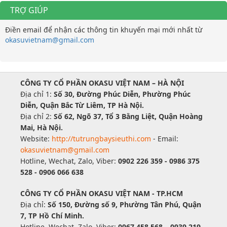
TRỢ GIÚP
Điền email để nhận các thông tin khuyến mại mới nhất từ
okasuvietnam@gmail.com
CÔNG TY CỔ PHẦN OKASU VIỆT NAM – HÀ NỘI
Địa chỉ 1:
Số 30, Đường Phúc Diễn, Phường Phúc
Diễn, Quận Bắc Từ Liêm, TP Hà Nội.
Địa chỉ 2:
Số 62, Ngõ 37, Tổ 3 Bằng Liệt, Quận Hoàng
Mai, Hà Nội.
Website:
http://tutrungbaysieuthi.com
- Email:
okasuvietnam@gmail.com
Hotline, Wechat, Zalo, Viber:
0902 226 359 - 0986 375
528 - 0906 066 638
CÔNG TY CỔ PHẦN OKASU VIỆT NAM - TP.HCM
Địa chỉ:
Số 150, Đường số 9, Phường Tân Phú, Quận
7, TP Hồ Chí Minh.
Hotline, Wechat, Zalo, Viber:
0967 458 568 – 0939 219