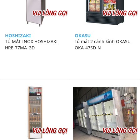
VUI LÒNG GỌI
VUI LÒNG GỌI
HOSHIZAKI
OKASU
TỦ MÁT INOX HOSHIZAKI
Tủ mát 2 cánh kính OKASU
HRE-77MA-GD
OKA-47SD-N
VUI LÒNG GỌI
VUI LÒNG GỌI