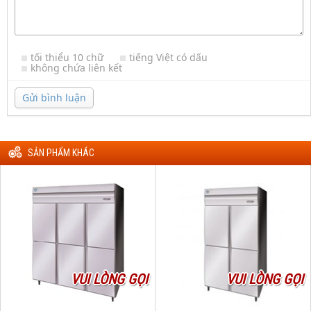
tối thiểu 10 chữ
tiếng Việt có dấu
không chứa liên kết
Gửi bình luận
SẢN PHẨM KHÁC
VUI LÒNG GỌI
VUI LÒNG GỌI