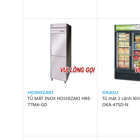
VUI LÒNG GỌI
V
HOSHIZAKI
OKASU
TỦ MÁT INOX HOSHIZAKI HRE-
Tủ mát 2 cánh kí
77MA-GD
OKA-47SD-N