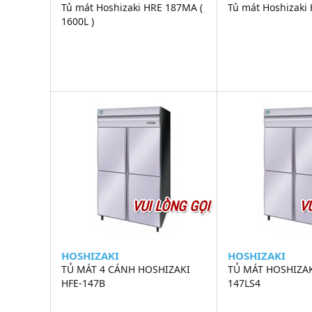
Tủ mát Hoshizaki HRE 187MA (
Tủ mát Hoshizaki
1600L )
VUI LÒNG GỌI
V
HOSHIZAKI
HOSHIZAKI
TỦ MÁT 4 CÁNH HOSHIZAKI
TỦ MÁT HOSHIZA
HFE-147B
147LS4