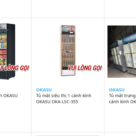
UI LÒNG GỌI
VUI LÒNG GỌI
OKASU
OKASU
nh OKASU
Tủ mát siêu thị 1 cánh kính
Tủ mát trưng 
OKASU OKA-LSC-355
cánh kính O