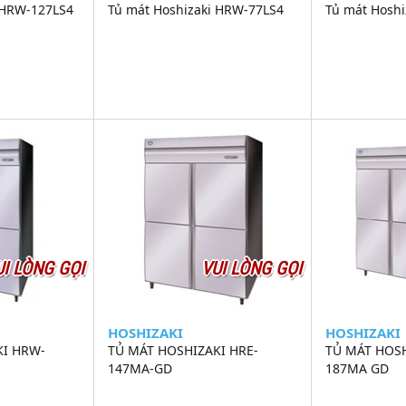
 HRW-127LS4
Tủ mát Hoshizaki HRW-77LS4
Tủ mát Hosh
UI LÒNG GỌI
VUI LÒNG GỌI
HOSHIZAKI
HOSHIZAKI
KI HRW-
TỦ MÁT HOSHIZAKI HRE-
TỦ MÁT HOSH
147MA-GD
187MA GD