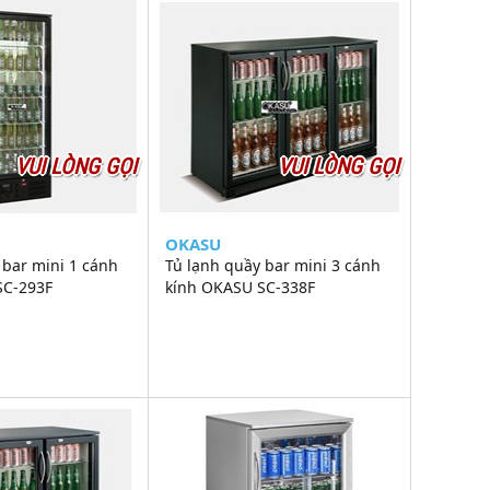
VUI LÒNG GỌI
VUI LÒNG GỌI
OKASU
 bar mini 1 cánh
Tủ lạnh quầy bar mini 3 cánh
SC-293F
kính OKASU SC-338F