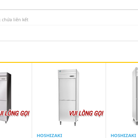
 chứa liên kết
UI LÒNG GỌI
VUI LÒNG GỌI
HOSHIZAKI
HOSHIZAKI