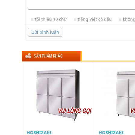
tối thiểu 10 chữ
tiếng Việt có dấu
không
Gửi bình luận
SẢN PHẨM KHÁC
VUI LÒNG GỌI
V
HOSHIZAKI
HOSHIZAKI