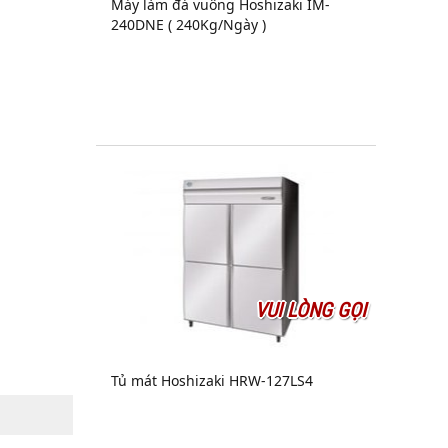
Máy làm đá vuông Hoshizaki IM-
240DNE ( 240Kg/Ngày )
VUI LÒNG GỌI
Tủ mát Hoshizaki HRW-127LS4