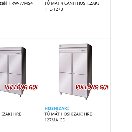
izaki HRW-77MS4
TỦ MÁT 4 CÁNH HOSHIZAKI
HFE-127B
VUI LÒNG GỌI
VUI LÒNG GỌI
HOSHIZAKI
IZAKI HRE-
TỦ MÁT HOSHIZAKI HRE-
127MA-GD