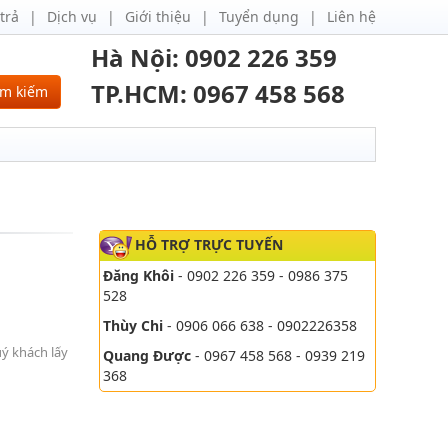
trả
Dịch vụ
Giới thiệu
Tuyển dụng
Liên hệ
Hà Nội: 0902 226 359
TP.HCM: 0967 458 568
ìm kiếm
HỖ TRỢ TRỰC TUYẾN
Đăng Khôi
- 0902 226 359 - 0986 375
528
Thùy Chi
- 0906 066 638 - 0902226358
uý khách lấy
Quang Được
- 0967 458 568 - 0939 219
368