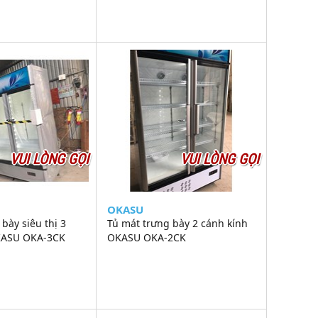
VUI LÒNG GỌI
VUI LÒNG GỌI
OKASU
bày siêu thị 3
Tủ mát trưng bày 2 cánh kính
KASU OKA-3CK
OKASU OKA-2CK