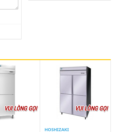
VUI LÒNG GỌI
VUI LÒNG GỌI
HOSHIZAKI