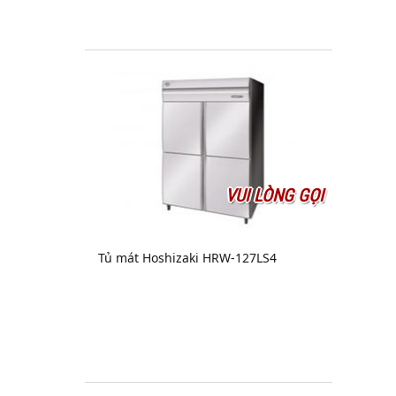
VUI LÒNG GỌI
Tủ mát Hoshizaki HRW-127LS4