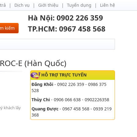
trả
Dịch vụ
Giới thiệu
Tuyển dụng
Liên hệ
Hà Nội: 0902 226 359
TP.HCM: 0967 458 568
ìm kiếm
ROC-E (Hàn Quốc)
HỖ TRỢ TRỰC TUYẾN
Đăng Khôi
- 0902 226 359 - 0986 375
528
Thùy Chi
- 0906 066 638 - 0902226358
uý khách lấy
Quang Được
- 0967 458 568 - 0939 219
368