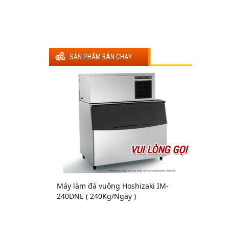
SẢN PHẨM BÁN CHẠY
VUI LÒNG GỌI
Máy làm đá vuông Hoshizaki IM-
240DNE ( 240Kg/Ngày )