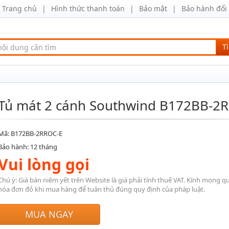
Trang chủ
Hình thức thanh toán
Bảo mật
Bảo hành đổi 
T
Tủ mát 2 cánh Southwind B172BB-2R
Mã: B172BB-2RROC-E
Bảo hành: 12 tháng
Vui lòng gọi
Chú ý: Giá bán niêm yết trên Website là giá phải tính thuế VAT. Kính mong q
hóa đơn đỏ khi mua hàng để tuân thủ đúng quy định của pháp luật.
MUA NGAY