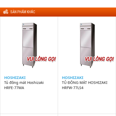
SẢN PHẨM KHÁC
VUI LÒNG GỌI
VUI LÒNG GỌI
HOSHIZAKI
HOSHIZAKI
Tủ đông mát Hoshizaki
TỦ ĐÔNG MÁT HOSHIZAKI
HRFE-77MA
HRFW-77LS4