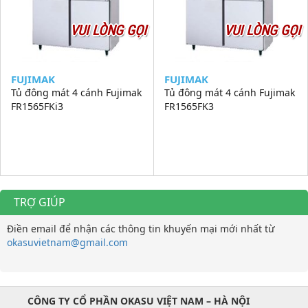
VUI LÒNG GỌI
VUI LÒNG GỌI
FUJIMAK
FUJIMAK
Tủ đông mát 4 cánh Fujimak
Tủ đông mát 4 cánh Fujimak
FR1565FKi3
FR1565FK3
TRỢ GIÚP
Điền email để nhận các thông tin khuyến mại mới nhất từ
okasuvietnam@gmail.com
CÔNG TY CỔ PHẦN OKASU VIỆT NAM – HÀ NỘI