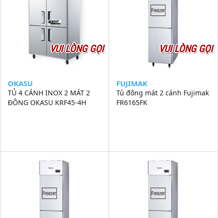
VUI LÒNG GỌI
VUI LÒNG GỌI
OKASU
FUJIMAK
TỦ 4 CÁNH INOX 2 MÁT 2
Tủ đông mát 2 cánh Fujimak
ĐÔNG OKASU KRF45-4H
FR6165FK