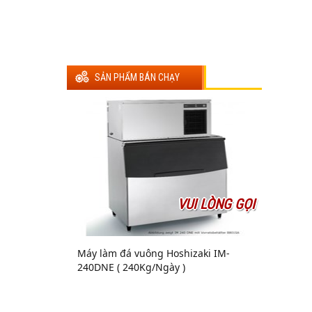
SẢN PHẨM BÁN CHẠY
VUI LÒNG GỌI
Máy làm đá vuông Hoshizaki IM-
240DNE ( 240Kg/Ngày )