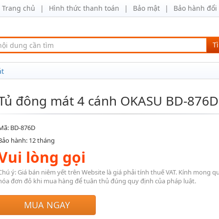
Trang chủ
Hình thức thanh toán
Bảo mật
Bảo hành đổi 
T
át
Tủ đông mát 4 cánh OKASU BD-876D
Mã: BD-876D
Bảo hành: 12 tháng
Vui lòng gọi
Chú ý: Giá bán niêm yết trên Website là giá phải tính thuế VAT. Kính mong q
hóa đơn đỏ khi mua hàng để tuân thủ đúng quy định của pháp luật.
MUA NGAY