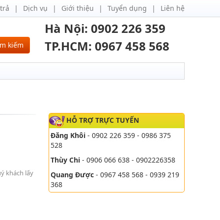
trả
Dịch vụ
Giới thiệu
Tuyển dụng
Liên hệ
Hà Nội: 0902 226 359
TP.HCM: 0967 458 568
ìm kiếm
HỖ TRỢ TRỰC TUYẾN
Đăng Khôi
- 0902 226 359 - 0986 375
528
Thùy Chi
- 0906 066 638 - 0902226358
uý khách lấy
Quang Được
- 0967 458 568 - 0939 219
368