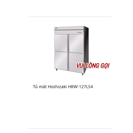
VUI LÒNG GỌI
Tủ mát Hoshizaki HRW-127LS4