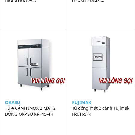
OKASU KRF25-2
OKASU KRF45-4
VUI LÒNG GỌI
VUI LÒNG GỌI
OKASU
FUJIMAK
TỦ 4 CÁNH INOX 2 MÁT 2
Tủ đông mát 2 cánh Fujimak
ĐÔNG OKASU KRF45-4H
FR6165FK