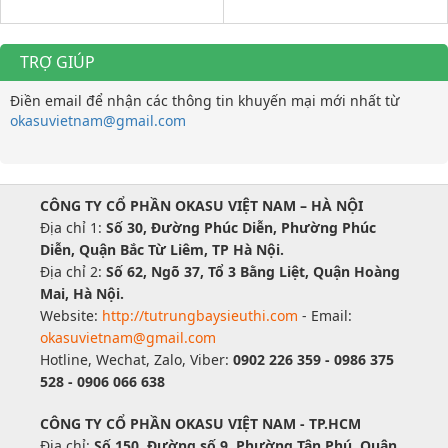
TRỢ GIÚP
Điền email để nhận các thông tin khuyến mại mới nhất từ
okasuvietnam@gmail.com
CÔNG TY CỔ PHẦN OKASU VIỆT NAM – HÀ NỘI
Địa chỉ 1:
Số 30, Đường Phúc Diễn, Phường Phúc
Diễn, Quận Bắc Từ Liêm, TP Hà Nội.
Địa chỉ 2:
Số 62, Ngõ 37, Tổ 3 Bằng Liệt, Quận Hoàng
Mai, Hà Nội.
Website:
http://tutrungbaysieuthi.com
- Email:
okasuvietnam@gmail.com
Hotline, Wechat, Zalo, Viber:
0902 226 359 - 0986 375
528 - 0906 066 638
CÔNG TY CỔ PHẦN OKASU VIỆT NAM - TP.HCM
Địa chỉ:
Số 150, Đường số 9, Phường Tân Phú, Quận