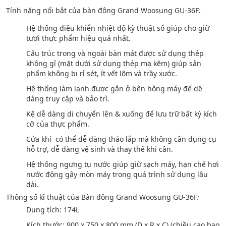
Tính năng nổi bật của bàn đông Grand Woosung GU-36F
:
Hệ thống điều khiển nhiệt độ kỹ thuật số giúp cho giữ
tươi thực phẩm hiệu quả nhất.
Cấu trúc trong và ngoài bàn mát được sử dụng thép
không gỉ (mặt dưới sử dụng thép mạ kẽm) giúp sản
phẩm không bị rỉ sét, ít vết lõm và trầy xước.
Hệ thống làm lạnh được gắn ở bên hông máy để dễ
dàng truy cập và bảo trì.
Kệ dễ dàng di chuyển lên & xuống để lưu trữ bất kỳ kích
cỡ của thực phẩm.
Cửa khí có thể dễ dàng tháo lắp mà không cần dụng cụ
hỗ trợ, dễ dàng vệ sinh và thay thế khi cần.
Hệ thống ngưng tụ nước giúp giữ sạch máy, hạn chế hơi
nước động gây mòn máy trong quá trình sử dụng lâu
dài.
Thông số kĩ thuật của Bàn đông Grand Woosung GU-36F
:
Dung tích: 174L
Kích thước: 900 x 750 x 800 mm (D x R x C) (chiều cao bao