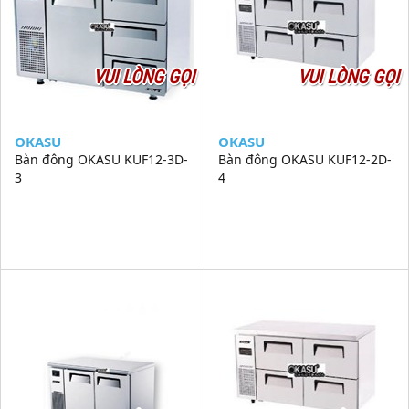
VUI LÒNG GỌI
VUI LÒNG GỌI
OKASU
OKASU
Bàn đông OKASU KUF12-3D-
Bàn đông OKASU KUF12-2D-
3
4