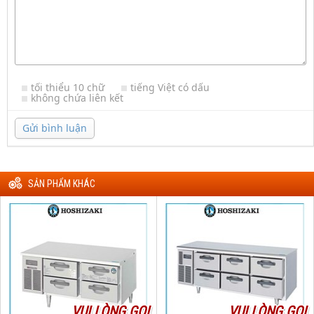
tối thiểu 10 chữ
tiếng Việt có dấu
không chứa liên kết
Gửi bình luận
SẢN PHẨM KHÁC
VUI LÒNG GỌI
VUI LÒNG GỌI