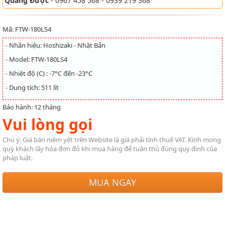
Quang Được
- 0967 458 568 - 0939 219 368
Mã: FTW-180LS4
- Nhãn hiệu: Hoshizaki - Nhật Bản
- Model: FTW-180LS4
- Nhiệt độ (C) : -7°C đến -23°C
- Dung tích: 511 lít
Bảo hành: 12 tháng
Vui lòng gọi
Chú ý: Giá bán niêm yết trên Website là giá phải tính thuế VAT. Kính mong
quý khách lấy hóa đơn đỏ khi mua hàng để tuân thủ đúng quy định của
pháp luật.
MUA NGAY