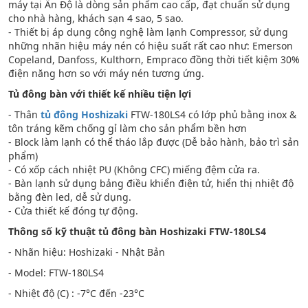
máy tại Ấn Độ là dòng sản phẩm cao cấp, đạt chuẩn sử dụng
cho nhà hàng, khách sạn 4 sao, 5 sao.
- Thiết bị áp dụng công nghệ làm lạnh Compressor, sử dụng
những nhãn hiệu máy nén có hiệu suất rất cao như: Emerson
Copeland, Danfoss, Kulthorn, Empraco đồng thời tiết kiệm 30%
điện năng hơn so với máy nén tương ứng.
Tủ đông bàn với thiết kế nhiều tiện lợi
- Thân
tủ đông Hoshizaki
FTW-180LS4 có lớp phủ bằng inox &
tôn tráng kẽm chống gỉ làm cho sản phẩm bền hơn
- Block làm lạnh có thể tháo lắp được (Dễ bảo hành, bảo trì sản
phẩm)
- Có xốp cách nhiệt PU (Không CFC) miếng đệm cửa ra.
- Bàn lạnh sử dụng bảng điều khiển điện tử, hiển thị nhiệt độ
bằng đèn led, dễ sử dụng.
- Cửa thiết kế đóng tự động.
Thông số kỹ thuật tủ đông bàn Hoshizaki FTW-180LS4
- Nhãn hiệu: Hoshizaki - Nhật Bản
- Model: FTW-180LS4
- Nhiệt độ (C) : -7°C đến -23°C