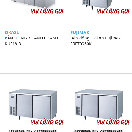
VUI LÒNG GỌI
VUI LÒNG GỌI
OKASU
FUJIMAK
BÀN ĐÔNG 3 CÁNH OKASU
Bàn đông 1 cánh Fujimak
KUF18-3
FRFT0960K
VUI LÒNG GỌI
VUI LÒNG GỌI