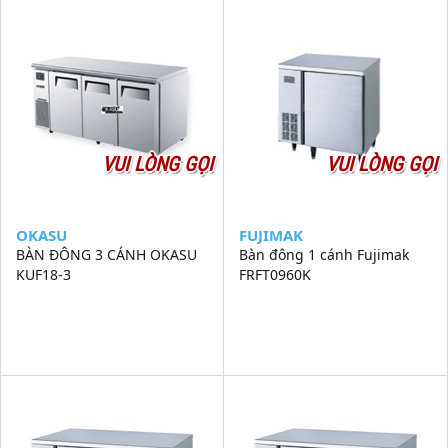
VUI LÒNG GỌI
VUI LÒNG GỌI
OKASU
FUJIMAK
BÀN ĐÔNG 3 CÁNH OKASU
Bàn đông 1 cánh Fujimak
KUF18-3
FRFT0960K