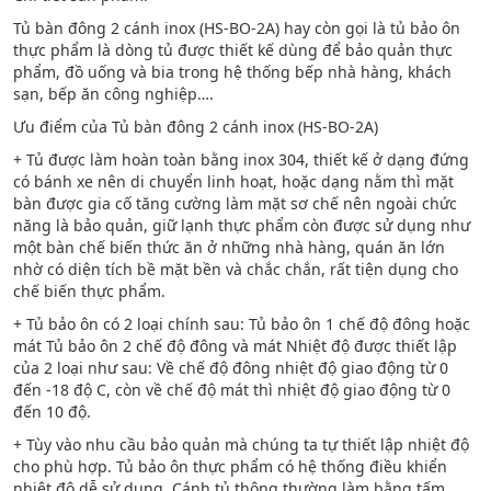
Tủ bàn đông 2 cánh inox (HS-BO-2A) hay còn gọi là tủ bảo ôn
thực phẩm là dòng tủ được thiết kế dùng để bảo quản thực
phẩm, đồ uống và bia trong hệ thống bếp nhà hàng, khách
sạn, bếp ăn công nghiệp….
Ưu điểm của Tủ bàn đông 2 cánh inox (HS-BO-2A)
+ Tủ được làm hoàn toàn bằng inox 304, thiết kế ở dạng đứng
có bánh xe nên di chuyển linh hoạt, hoặc dạng nằm thì mặt
bàn được gia cố tăng cường làm mặt sơ chế nên ngoài chức
năng là bảo quản, giữ lạnh thực phẩm còn được sử dụng như
một bàn chế biến thức ăn ở những nhà hàng, quán ăn lớn
nhờ có diện tích bề mặt bền và chắc chắn, rất tiện dụng cho
chế biến thực phẩm.
+ Tủ bảo ôn có 2 loại chính sau: Tủ bảo ôn 1 chế độ đông hoặc
mát Tủ bảo ôn 2 chế độ đông và mát Nhiệt độ được thiết lập
của 2 loại như sau: Về chế độ đông nhiệt độ giao động từ 0
đến -18 độ C, còn về chế độ mát thì nhiệt độ giao động từ 0
đến 10 độ.
+ Tùy vào nhu cầu bảo quản mà chúng ta tự thiết lập nhiệt độ
cho phù hợp. Tủ bảo ôn thực phẩm có hệ thống điều khiển
nhiệt độ dễ sử dụng, Cánh tủ thông thường làm bằng tấm