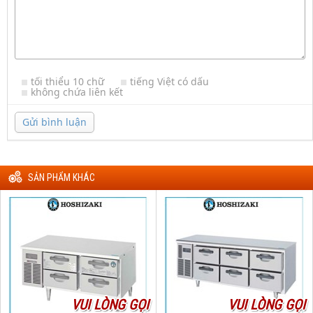
tối thiểu 10 chữ
tiếng Việt có dấu
không chứa liên kết
Gửi bình luận
SẢN PHẨM KHÁC
VUI LÒNG GỌI
VUI LÒNG GỌI