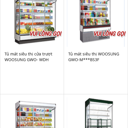
VUI LÒNG GỌI
VUI LÒNG GỌI
Tủ mát siêu thị cửa trượt
Tủ mát siêu thị WOOSUNG
WOOSUNG GWO- WDH
GWO-M***BS3F