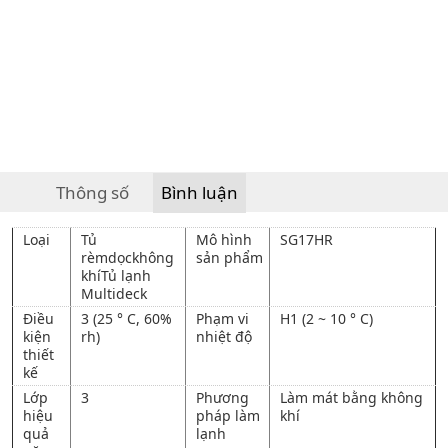
Thông số
Bình luận
Loại
Tủ
Mô hình
SG17HR
rèmdọckhông
sản phẩm
khíTủ lạnh
Multideck
Điều
3 (25 ° C, 60%
Phạm vi
H1 (2 ~ 10 ° C)
kiện
rh)
nhiệt độ
thiết
kế
Lớp
3
Phương
Làm mát bằng không
hiệu
pháp làm
khí
quả
lạnh