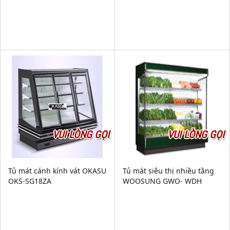
VUI LÒNG GỌI
VUI LÒNG GỌI
Tủ mát cánh kính vát OKASU
Tủ mát siêu thị nhiều tầng
OKS-SG18ZA
WOOSUNG GWO- WDH