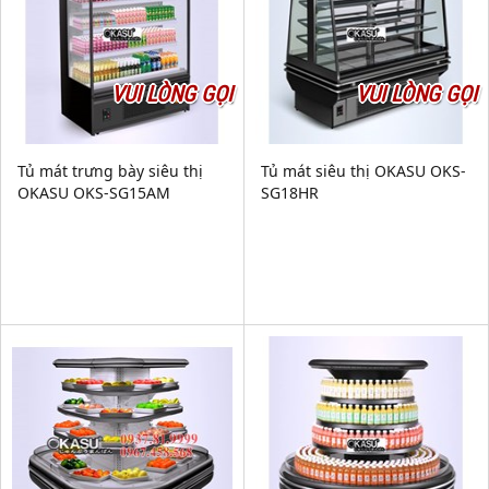
VUI LÒNG GỌI
VUI LÒNG GỌI
Tủ mát trưng bày siêu thị
Tủ mát siêu thị OKASU OKS-
OKASU OKS-SG15AM
SG18HR