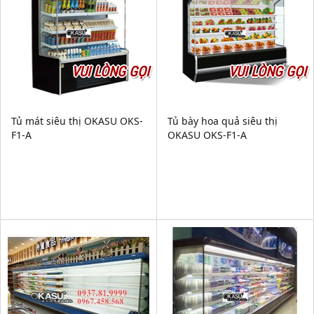
VUI LÒNG GỌI
VUI LÒNG GỌI
Tủ mát siêu thị OKASU OKS-
Tủ bày hoa quả siêu thị
F1-A
OKASU OKS-F1-A