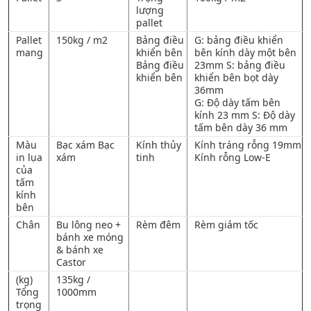
lượng
pallet
Pallet
150kg / m2
Bảng điều
G: bảng điều khiển
mang
khiển bên
bên kính dày một bên
Bảng điều
23mm S: bảng điều
khiển bên
khiển bên bọt dày
36mm
G: Độ dày tấm bên
kính 23 mm S: Độ dày
tấm bên dày 36 mm
Màu
Bạc xám Bạc
Kính thủy
Kính tráng rỗng 19mm
in lụa
xám
tinh
Kính rỗng Low-E
của
tấm
kính
bên
Chân
Bu lông neo +
Rèm đêm
Rèm giảm tốc
bánh xe móng
& bánh xe
Castor
(kg)
135kg /
Tổng
1000mm
trọng