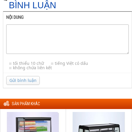
BÌNH LUẬN
NỘI DUNG
tối thiểu 10 chữ
tiếng Việt có dấu
không chứa liên kết
Gửi bình luận
SẢN PHẨM KHÁC