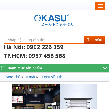
Togg
navig
Tìm kiếm
Hà Nội: 0902 226 359
TP.HCM: 0967 458 568
Danh mục sản phẩm
Trang chủ
»
Tủ mát
»
Tủ mát siêu thị