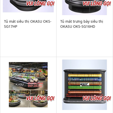
VUI LÒNG GỌI
VUI LÒNG GỌI
Tủ mát siêu thị OKASU OKS-
Tủ mát trưng bày siêu thị
SG17HP
OKASU OKS-SG16HD
VUI LÒNG GỌI
VUI LÒNG GỌI