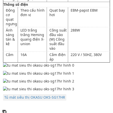
Thông số điện
Động
Theo cấu hình
Quạt bay
EBM-papst EBM
cơ
đơn vị
hơi
quạt
ngưng
Ánh
LED trắng
Công suất
288W
sáng
trắng Heming
đầu vào
tán &
quang điện X-
(W) Công
kệ
union
suất đầu
vào
Cắm
16A
Cắm điện
220 V / 50HZ, 380V
áp
Tủ mát siêu thị OKASU OKS-SG17HR