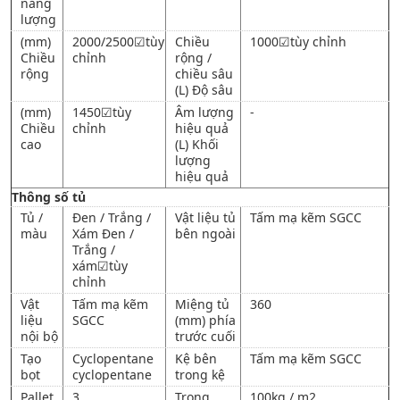
năng
lượng
(mm)
2000/2500☑tùy
Chiều
1000☑tùy chỉnh
Chiều
chỉnh
rộng /
rộng
chiều sâu
(L) Độ sâu
(mm)
1450☑tùy
Âm lượng
-
Chiều
chỉnh
hiệu quả
cao
(L) Khối
lượng
hiệu quả
Thông số tủ
Tủ /
Đen / Trắng /
Vật liệu tủ
Tấm mạ kẽm SGCC
màu
Xám Đen /
bên ngoài
Trắng /
xám☑tùy
chỉnh
Vật
Tấm mạ kẽm
Miệng tủ
360
liệu
SGCC
(mm) phía
nội bộ
trước cuối
Tạo
Cyclopentane
Kệ bên
Tấm mạ kẽm SGCC
bọt
cyclopentane
trong kệ
Pallet
3
Trọng
100kg / m2