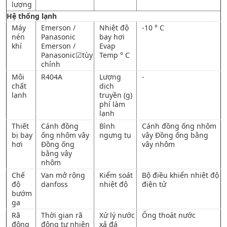
lượng
Hệ thống lạnh
Máy
Emerson /
Nhiệt độ
-10 ° C
nén
Panasonic
bay hơi
khí
Emerson /
Evap
Panasonic☑tùy
Temp ° C
chỉnh
Môi
R404A
Lượng
-
chất
dịch
lạnh
truyền (g)
phí làm
lạnh
Thiết
Cánh đồng
Bình
Cánh đồng ống nhôm
bị bay
ống nhôm vây
ngưng tụ
vây Đồng ống bằng
hơi
Đồng ống
vây nhôm
bằng vây
nhôm
Chế
Van mở rộng
Kiểm soát
Bộ điều khiển nhiệt độ
độ
danfoss
nhiệt độ
điện tử
bướm
ga
Rã
Thời gian rã
Xử lý nước
Ống thoát nước
đông
đông tự nhiên
xả đá