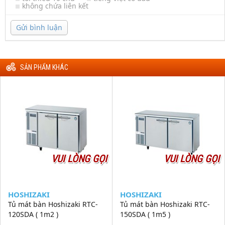
không chứa liên kết
Gửi bình luận
SẢN PHẨM KHÁC
VUI LÒNG GỌI
VUI LÒNG GỌI
HOSHIZAKI
HOSHIZAKI
Tủ mát bàn Hoshizaki RTC-
Tủ mát bàn Hoshizaki RTC-
120SDA ( 1m2 )
150SDA ( 1m5 )