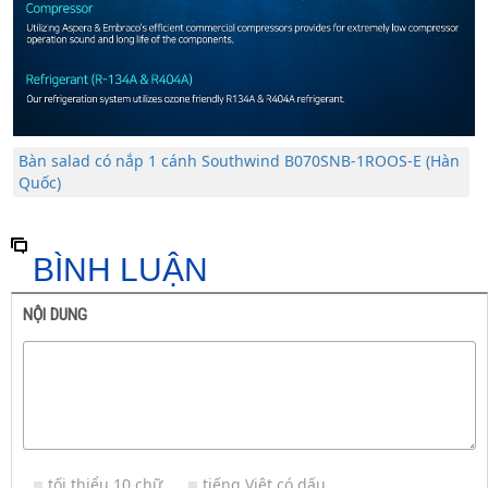
Bàn salad có nắp 1 cánh Southwind B070SNB-1ROOS-E (Hàn
Quốc)
BÌNH LUẬN
NỘI DUNG
tối thiểu 10 chữ
tiếng Việt có dấu