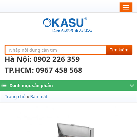
Togg
navig
Tìm kiếm
Hà Nội: 0902 226 359
TP.HCM: 0967 458 568
Danh mục sản phẩm
Trang chủ
»
Bàn mát