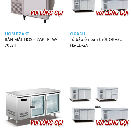
VUI LÒNG GỌI
VUI LÒNG GỌI
HOSHIZAKI
OKASU
BÀN MÁT HOSHIZAKI RTW-
Tủ bảo ôn bàn thớt OKASU
70LS4
HS-LD-2A
VUI LÒNG GỌI
VUI LÒNG GỌI