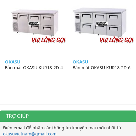
VUI LÒNG GỌI
VUI LÒNG GỌI
OKASU
OKASU
Bàn mát OKASU KUR18-2D-4
Bàn mát OKASU KUR18-2D-6
TRỢ GIÚP
Điền email để nhận các thông tin khuyến mại mới nhất từ
okasuvietnam@gmail.com