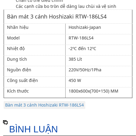
Chân có thể điều chỉnh
Các cạnh cửa bo tròn dễ dàng lau chùi và vệ sinh
Bàn mát 3 cánh Hoshizaki RTW-186LS4
Nhãn hiệu
Hoshizaki-Japan
Model
RTW-186LS4
Nhiệt độ
-2ºC đến 12ºC
Dung tích
385 Lít
Nguồn điện
220V/50Hz/1Pha
Công suất điện
450 W
Kích thước
1800x600x(700+150) MM
Bàn mát 3 cánh Hoshizaki RTW-186LS4
BÌNH LUẬN