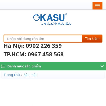
Togg
navig
Tìm kiếm
Hà Nội: 0902 226 359
TP.HCM: 0967 458 568
Danh mục sản phẩm
Trang chủ
»
Bàn mát