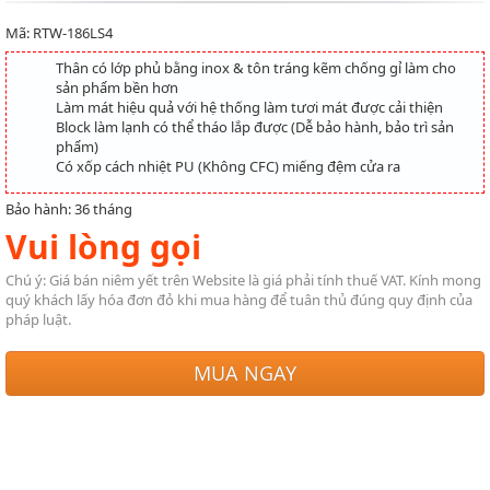
Mã: RTW-186LS4
Thân có lớp phủ bằng inox & tôn tráng kẽm chống gỉ làm cho
sản phẩm bền hơn
Làm mát hiệu quả với hệ thống làm tươi mát được cải thiện
Block làm lạnh có thể tháo lắp được (Dễ bảo hành, bảo trì sản
phẩm)
Có xốp cách nhiệt PU (Không CFC) miếng đệm cửa ra
Bảo hành: 36 tháng
Vui lòng gọi
Chú ý: Giá bán niêm yết trên Website là giá phải tính thuế VAT. Kính mong
quý khách lấy hóa đơn đỏ khi mua hàng để tuân thủ đúng quy định của
pháp luật.
MUA NGAY