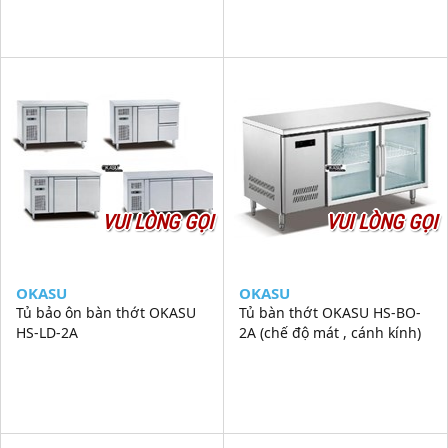
VUI LÒNG GỌI
VUI LÒNG GỌI
OKASU
OKASU
Tủ bảo ôn bàn thớt OKASU
Tủ bàn thớt OKASU HS-BO-
HS-LD-2A
2A (chế độ mát , cánh kính)