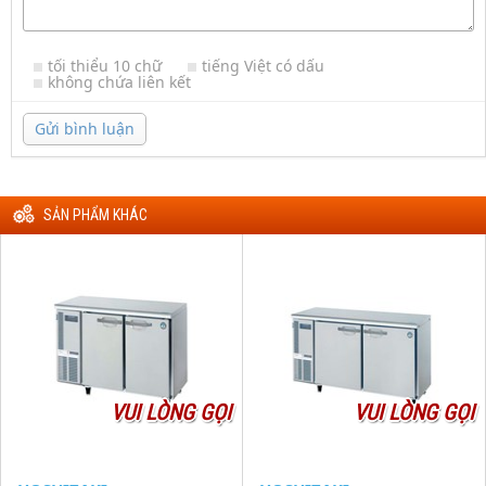
tối thiểu 10 chữ
tiếng Việt có dấu
không chứa liên kết
Gửi bình luận
SẢN PHẨM KHÁC
VUI LÒNG GỌI
VUI LÒNG GỌI