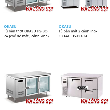
VUI LÒNG GỌI
VUI LÒNG GỌI
OKASU
OKASU
Tủ bàn thớt OKASU HS-BO-
Tủ bàn mát 2 cánh inox
2A (chế độ mát , cánh kính)
OKAAU HS-BO-2A
VUI LÒNG GỌI
VUI LÒNG GỌI