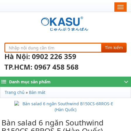
Togg
navig
Tìm kiếm
Hà Nội: 0902 226 359
TP.HCM: 0967 458 568
Danh mục sản phẩm
Trang chủ
»
Bàn mát
Bàn salad 6 ngăn Southwind
B150CS-6RROS-E (Hàn Quốc)